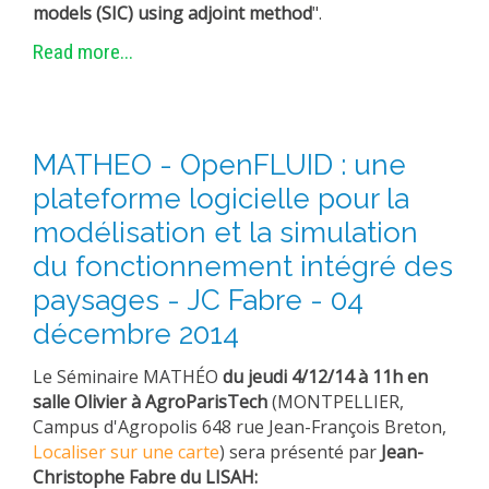
models (SIC) using adjoint method
".
METHODS AND TOOLS
Read more...
SOFTWARE
PUBLICATIONS SUR HAL
HDR
MATHEO - OpenFLUID : une
THESES
plateforme logicielle pour la
WORKING PAPERS
modélisation et la simulation
THEMATIC NOTES
du fonctionnement intégré des
FOR THE PUBLIC
paysages - JC Fabre - 04
décembre 2014
Le Séminaire MATHÉO
du jeudi 4/12/14 à 11h en
salle Olivier à AgroParisTech
(MONTPELLIER,
Campus d'Agropolis 648 rue Jean-François Breton,
Localiser sur une carte
) sera présenté par
Jean-
Christophe Fabre du LISAH
: