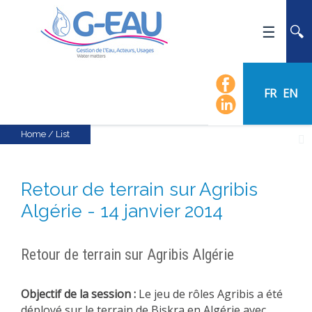
HOME
UMR G-EAU
FR
EN
PRESENTATION
NEWS
Home
/
List
EVENTS
CALENDAR OF EVENTS
Retour de terrain sur Agribis
FLOW CHART
Algérie - 14 janvier 2014
STAFF
SCIENTIFIC FIELDS
Retour de terrain sur Agribis Algérie
TEAMS
RECRUITMENT
Objectif de la session :
Le jeu de rôles Agribis a été
RESEARCH
déployé sur le terrain de Biskra en Algérie avec