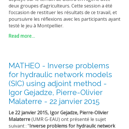
deux groupes d’agriculteurs. Cette session a été
EXPERIMENTAL PLATFORMS
l’occasion de restituer les résultats de ce travail, et
GEOGRAPHIC LOCATIONS
poursuivre les réflexions avec les participants ayant
testé le jeu à Montpellier.
CURRENT PROJECTS
Read more...
COMPLETED PROJECTS
UMR NETWORKS
REGULAR SEMINARS
TRAINING COURSES
MATHEO - Inverse problems
MASTER
for hydraulic network models
ENGINEERING
(SIC) using adjoint method -
EDUCATION AND TRAINING
Igor Gejadze, Pierre-Olivier
Malaterre - 22 janvier 2015
DOCTORAL TRAINING
THESES IN PROGRESS
Le 22 janvier 2015, Igor Gejadze, Pierre-Olivier
Malaterre
(UMR G-EAU) ont présenté le sujet
MOOC
suivant : "
Inverse problems for hydraulic network
PRODUCTION