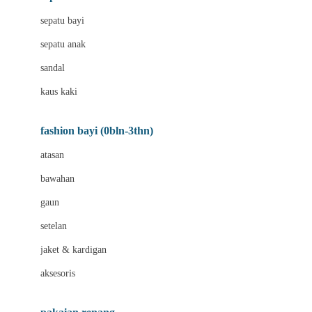
Bio Oil
sepatu bayi
Biolane
sepatu anak
Bite Fighters
sandal
Bizzi Growin
kaus kaki
Blackmores
fashion bayi (0bln-3thn)
Blooming Marvellous
atasan
Bonnels
bawahan
Bravado
gaun
Bruder
setelan
Brush Baby
jaket & kardigan
Buds Organics
aksesoris
Bugaboo
Buggygear