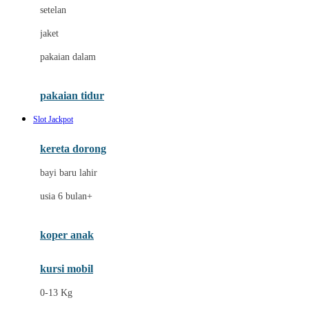
Dae Organics
setelan
Docare
jaket
Doona
pakaian dalam
Down To Earth
Drew
pakaian tidur
Dr. Brown's
Slot Jackpot
E
kereta dorong
ELC
bayi baru lahir
Ergobaby
usia 6 bulan+
Expert Care
koper anak
Ezyroller
kursi mobil
F
0-13 Kg
Felt So Sweet