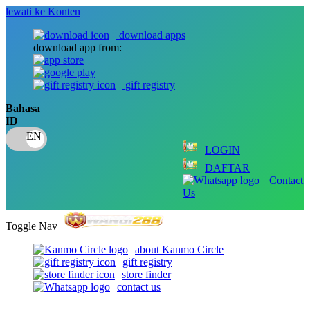
lewati ke Konten
download apps
download app from:
gift registry
Bahasa
ID
LOGIN
DAFTAR
Contact
Us
Toggle Nav
about Kanmo Circle
gift registry
store finder
contact us