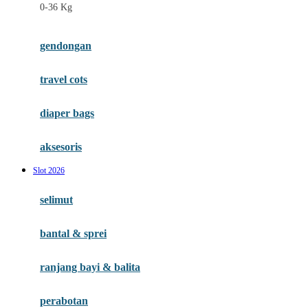
0-36 Kg
Fisher Price
Flipper
gendongan
Friends Of Sally
travel cots
G
diaper bags
Gb
Geko
aksesoris
Graco
Slot 2026
Gund
selimut
H
bantal & sprei
Habbie
Haenim
ranjang bayi & balita
Happy Horse
perabotan