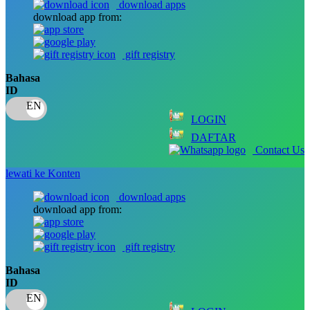
download apps
download app from:
Oh Ma Grain
Okiedog
gift registry
P
Bahasa
ID
Peachy
LOGIN
Phil & Ted's
DAFTAR
Philips Avent
Contact Us
Pigeon
lewati ke Konten
Playgro
download apps
download app from:
Poled Global
Ponycycle
gift registry
Puma
Bahasa
ID
Pureats