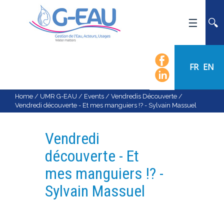
HOME
UMR G-EAU
FR
EN
PRESENTATION
NEWS
Home
/
UMR G-EAU
/
Events
/
Vendredis Découverte
/
Vendredi découverte - Et mes manguiers !? - Sylvain Massuel
EVENTS
CALENDAR OF EVENTS
Vendredi
FLOW CHART
découverte - Et
STAFF
mes manguiers !? -
SCIENTIFIC FIELDS
Sylvain Massuel
TEAMS
RECRUITMENT
RESEARCH