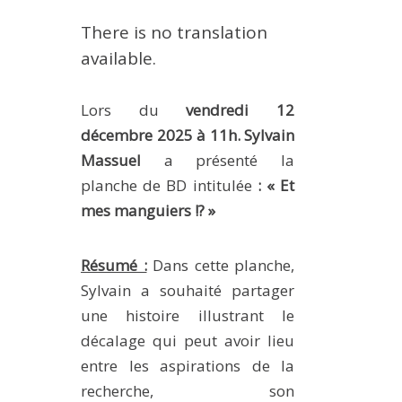
EXPERIMENTAL PLATFORMS
There is no translation
GEOGRAPHIC LOCATIONS
available.
CURRENT PROJECTS
Lors du
vendredi 12
COMPLETED PROJECTS
décembre 2025 à 11h. Sylvain
UMR NETWORKS
Massuel
a
présenté la
REGULAR SEMINARS
planche de BD intitulée
:
« Et
TRAINING COURSES
mes manguiers !? »
MASTER
ENGINEERING
Résumé :
Dans cette planche,
EDUCATION AND TRAINING
Sylvain a souhaité partager
DOCTORAL TRAINING
une histoire illustrant le
décalage qui peut avoir lieu
THESES IN PROGRESS
entre les aspirations de la
MOOC
recherche, son
PRODUCTION