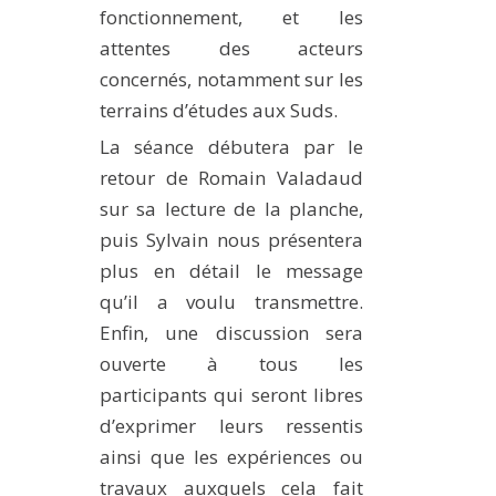
fonctionnement, et les
METHODS AND TOOLS
attentes des acteurs
SOFTWARE
concernés, notamment sur les
PUBLICATIONS SUR HAL
terrains d’études aux Suds.
HDR
La séance débutera par le
THESES
retour de Romain Valadaud
sur sa lecture de la planche,
WORKING PAPERS
puis Sylvain nous présentera
THEMATIC NOTES
plus en détail le message
FOR THE PUBLIC
qu’il a voulu transmettre.
Enfin, une discussion sera
ouverte à tous les
participants qui seront libres
d’exprimer leurs ressentis
ainsi que les expériences ou
travaux auxquels cela fait