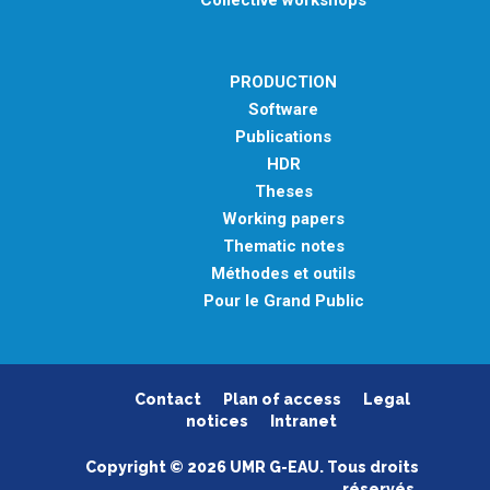
Collective workshops
PRODUCTION
Software
Publications
HDR
Theses
Working papers
Thematic notes
Méthodes et outils
Pour le Grand Public
Contact
Plan of access
Legal
notices
Intranet
Copyright © 2026 UMR G-EAU. Tous droits
réservés.