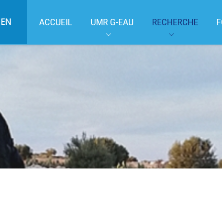
EN
ACCUEIL
UMR G-EAU
RECHERCHE
F