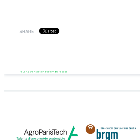
SHARE
FaLang translation system by Faboba