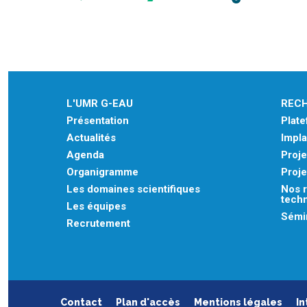
L'UMR G-EAU
REC
Présentation
Plat
Actualités
Impla
Agenda
Proje
Organigramme
Proje
Les domaines scientifiques
Nos r
tech
Les équipes
Sémin
Recrutement
Contact
Plan d'accès
Mentions légales
In