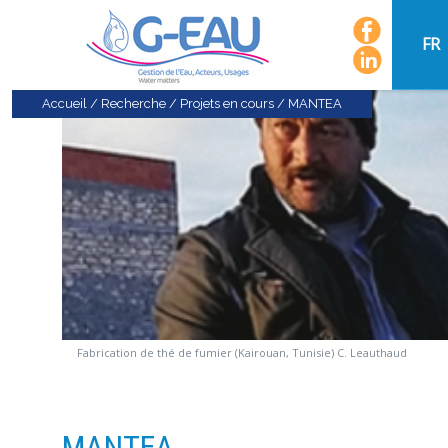
FR
Accueil
/
Recherche
/
Projets en cours
/
MANTEA
Fabrication de thé de fumier (Kairouan, Tunisie) C. Leauthaud
MANTEA