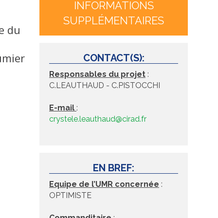
INFORMATIONS
SUPPLÉMENTAIRES
ue du
umier
CONTACT(S):
Responsables du projet
:
C.LEAUTHAUD - C.PISTOCCHI
E-mail
:
crystele.leauthaud@cirad.fr
EN BREF:
Equipe de l’UMR concernée
:
OPTIMISTE
Commanditaire
: