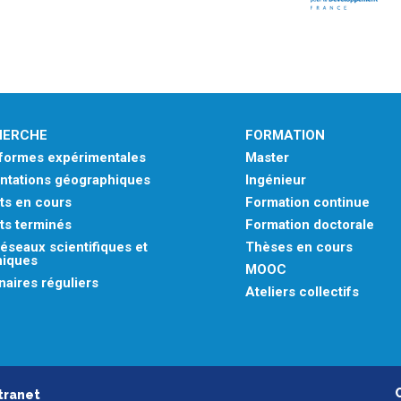
HERCHE
FORMATION
eformes expérimentales
Master
ntations géographiques
Ingénieur
ts en cours
Formation continue
ts terminés
Formation doctorale
éseaux scientifiques et
Thèses en cours
niques
MOOC
aires réguliers
Ateliers collectifs
tranet