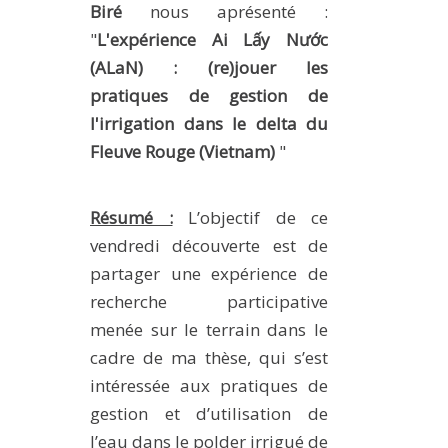
Biré
nous aprésenté :
METHODS AND TOOLS
"
L'expérience Ai Lấy Nước
SOFTWARE
(ALaN) : (re)jouer les
PUBLICATIONS SUR HAL
pratiques de gestion de
l'irrigation dans le delta du
HDR
Fleuve Rouge (Vietnam)
"
THESES
WORKING PAPERS
Résumé :
L’objectif de ce
THEMATIC NOTES
vendredi découverte est de
FOR THE PUBLIC
partager une expérience de
recherche participative
menée sur le terrain dans le
cadre de ma thèse, qui s’est
intéressée aux pratiques de
gestion et d’utilisation de
l’eau dans le polder irrigué de