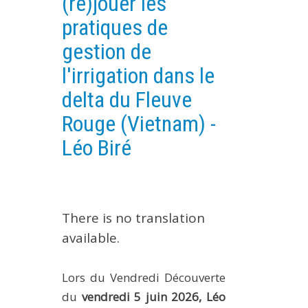
(re)jouer les
EXPERIMENTAL PLATFORMS
pratiques de
GEOGRAPHIC LOCATIONS
gestion de
CURRENT PROJECTS
l'irrigation dans le
COMPLETED PROJECTS
delta du Fleuve
UMR NETWORKS
Rouge (Vietnam) -
REGULAR SEMINARS
Léo Biré
TRAINING COURSES
MASTER
ENGINEERING
There is no translation
EDUCATION AND TRAINING
available.
DOCTORAL TRAINING
THESES IN PROGRESS
Lors du Vendredi Découverte
MOOC
du
vendredi 5 juin 2026, Léo
PRODUCTION