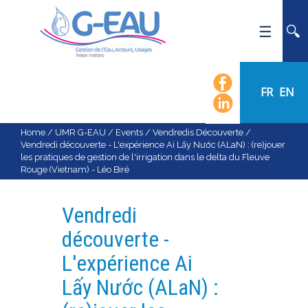
HOME
UMR G-EAU
FR
EN
PRESENTATION
NEWS
Home
/
UMR G-EAU
/
Events
/
Vendredis Découverte
/
Vendredi découverte - L'expérience Ai Lấy Nước (ALaN) : (re)jouer
EVENTS
les pratiques de gestion de l'irrigation dans le delta du Fleuve
Rouge (Vietnam) - Léo Biré
CALENDAR OF EVENTS
FLOW CHART
Vendredi
STAFF
découverte -
SCIENTIFIC FIELDS
L'expérience Ai
TEAMS
Lấy Nước (ALaN) :
RECRUITMENT
RESEARCH