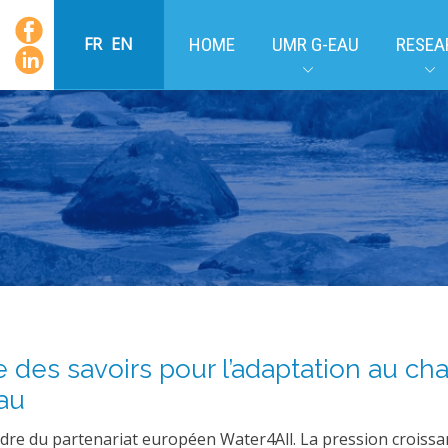
FR
EN
HOME
UMR G-EAU
RESEA
re des savoirs pour l’adaptation au c
eau
cadre du partenariat européen Water4All. La pression croiss