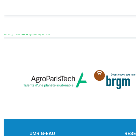
FaLang translation system by Faboba
UMR G-EAU
RES