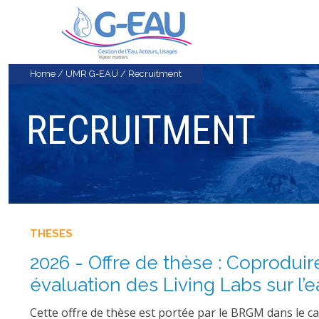
Home
/
UMR G-EAU
/
Recruitment
RECRUITMENT
THESES
2026 - Offre de thèse : Coprodui
évaluation des Living Labs sur l’
Cette offre de thèse est portée par le BRGM dans le 