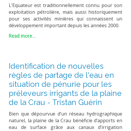
L’Equateur est traditionnellement connu pour son
METHODS AND TOOLS
exploitation pétrolière, mais aussi historiquement
SOFTWARE
pour ses activités minières qui connaissent un
développement important depuis les années 2000.
PUBLICATIONS SUR HAL
Read more...
HDR
THESES
WORKING PAPERS
Identification de nouvelles
THEMATIC NOTES
règles de partage de l'eau en
FOR THE PUBLIC
situation de pénurie pour les
préleveurs irrigants de la plaine
de la Crau - Tristan Guérin
Bien que dépourvue d’un réseau hydrographique
naturel, la plaine de la Crau bénéficie d’apports en
eau de surface grâce aux canaux d’irrigation