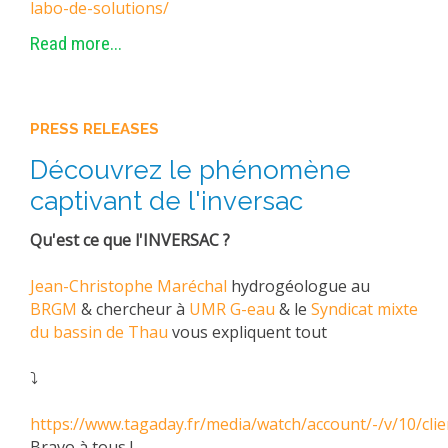
labo-de-solutions/
Read more...
PRESS RELEASES
Découvrez le phénomène
captivant de l'inversac
Qu'est ce que l'INVERSAC ?
Jean-Christophe Maréchal
hydrogéologue au
BRGM
& chercheur à
UMR G-eau
& le
Syndicat mixte
du bassin de Thau
vous expliquent tout
⤵
https://www.tagaday.fr/media/watch/account/-/v/10/c
Bravo à tous !