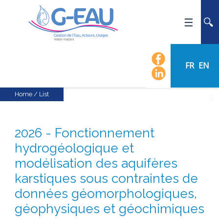
HOME
UMR G-EAU
FR
EN
PRESENTATION
NEWS
Home
/
List
EVENTS
CALENDAR OF EVENTS
2026 - Fonctionnement
FLOW CHART
hydrogéologique et
STAFF
modélisation des aquifères
SCIENTIFIC FIELDS
karstiques sous contraintes de
TEAMS
données géomorphologiques,
RECRUITMENT
géophysiques et géochimiques
RESEARCH