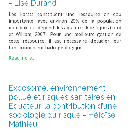
- Lise Durand
EXPERIMENTAL PLATFORMS
Les karsts constituent une ressource en eau
GEOGRAPHIC LOCATIONS
importante, avec environ 20% de la population
CURRENT PROJECTS
mondiale qui dépend des aquifères karstiques (Ford
et William, 2007). Pour une meilleure gestion de
COMPLETED PROJECTS
cette ressource, il est nécessaire d’étudier leur
UMR NETWORKS
fonctionnement hydrogéologique.
REGULAR SEMINARS
Read more...
TRAINING COURSES
MASTER
ENGINEERING
Exposome, environnement
EDUCATION AND TRAINING
pollué et risques sanitaires en
DOCTORAL TRAINING
Equateur, la contribution d’une
THESES IN PROGRESS
sociologie du risque - Héloïse
MOOC
Mathieu
PRODUCTION