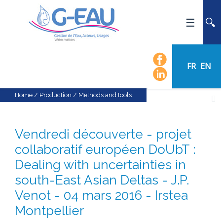
HOME
UMR G-EAU
FR
EN
PRESENTATION
NEWS
Home
/
Production
/
Methods and tools
EVENTS
CALENDAR OF EVENTS
Vendredi découverte - projet
FLOW CHART
collaboratif européen DoUbT :
STAFF
Dealing with uncertainties in
SCIENTIFIC FIELDS
south-East Asian Deltas - J.P.
TEAMS
Venot - 04 mars 2016 - Irstea
RECRUITMENT
Montpellier
RESEARCH