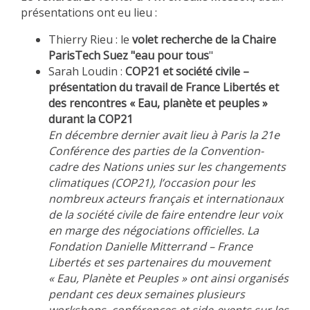
présentations ont eu lieu :
METHODS AND TOOLS
SOFTWARE
Thierry Rieu : le
volet recherche de la Chaire
ParisTech Suez "eau pour tous
"
PUBLICATIONS SUR HAL
Sarah Loudin :
COP21 et société civile –
HDR
présentation du travail de France Libertés et
des rencontres « Eau, planète et peuples »
THESES
durant la COP21
WORKING PAPERS
En décembre dernier avait lieu à Paris la 21e
Conférence des parties de la Convention-
THEMATIC NOTES
cadre des Nations unies sur les changements
FOR THE PUBLIC
climatiques (COP21), l’occasion pour les
nombreux acteurs français et internationaux
de la société civile de faire entendre leur voix
en marge des négociations officielles. La
Fondation Danielle Mitterrand – France
Libertés et ses partenaires du mouvement
« Eau, Planète et Peuples » ont ainsi organisés
pendant ces deux semaines plusieurs