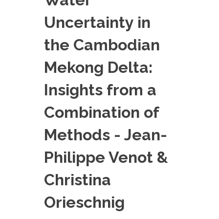
EXPERIMENTAL PLATFORMS
Uncertainty in
GEOGRAPHIC LOCATIONS
the Cambodian
CURRENT PROJECTS
COMPLETED PROJECTS
Mekong Delta:
UMR NETWORKS
Insights from a
REGULAR SEMINARS
TRAINING COURSES
Combination of
MASTER
Methods - Jean-
ENGINEERING
Philippe Venot &
EDUCATION AND TRAINING
DOCTORAL TRAINING
Christina
THESES IN PROGRESS
Orieschnig
MOOC
PRODUCTION