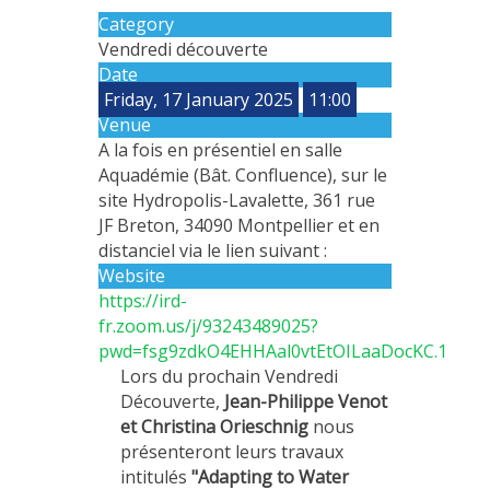
Category
METHODS AND TOOLS
Vendredi découverte
SOFTWARE
Date
Friday, 17 January 2025
11:00
PUBLICATIONS SUR HAL
Venue
HDR
A la fois en présentiel en salle
THESES
Aquadémie (Bât. Confluence), sur le
site Hydropolis-Lavalette, 361 rue
WORKING PAPERS
JF Breton, 34090 Montpellier et en
THEMATIC NOTES
distanciel via le lien suivant :
Website
FOR THE PUBLIC
https://ird-
fr.zoom.us/j/93243489025?
pwd=fsg9zdkO4EHHAal0vtEtOILaaDocKC.1
Lors du prochain Vendredi
Découverte,
Jean-Philippe Venot
et Christina Orieschnig
nous
présenteront leurs travaux
intitulés
"Adapting to Water