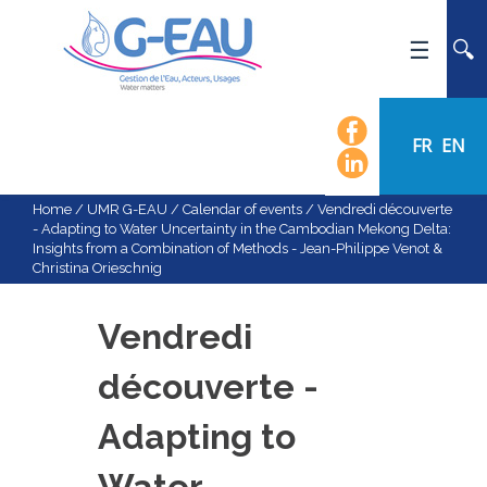
HOME
UMR G-EAU
FR
EN
PRESENTATION
NEWS
Home
/
UMR G-EAU
/
Calendar of events
/
Vendredi découverte
- Adapting to Water Uncertainty in the Cambodian Mekong Delta:
EVENTS
Insights from a Combination of Methods - Jean-Philippe Venot &
Christina Orieschnig
CALENDAR OF EVENTS
FLOW CHART
Vendredi
STAFF
découverte -
SCIENTIFIC FIELDS
TEAMS
Adapting to
RECRUITMENT
Water
RESEARCH