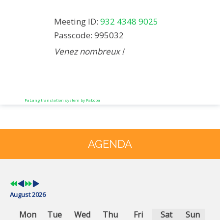
Meeting ID:
932 4348 9025
Passcode: 995032
Venez nombreux !
FaLang translation system by Faboba
Previous
Previous
Next
Next
Year
Month
Year
Month
AGENDA
August 2026
Mon
Tue
Wed
Thu
Fri
Sat
Sun