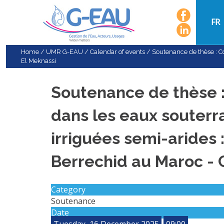
FR
Home
/
UMR G-EAU
/
Calendar of events
/
Soutenance de thèse : Co
El Meknassi
Soutenance de thèse 
dans les eaux souterra
irriguées semi-arides 
Berrechid au Maroc - 
Category
Soutenance
Date
Tuesday, 16 December 2025
09:00