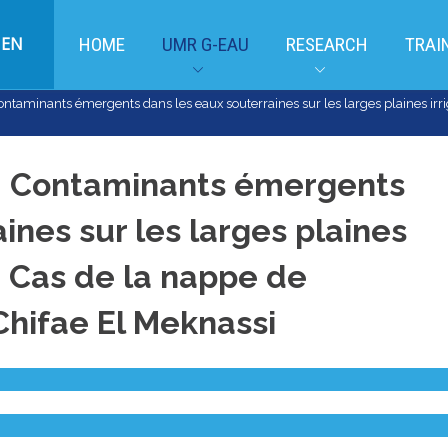
EN
HOME
UMR G-EAU
RESEARCH
TRAI
ntaminants émergents dans les eaux souterraines sur les larges plaines irr
: Contaminants émergents
ines sur les larges plaines
: Cas de la nappe de
Chifae El Meknassi