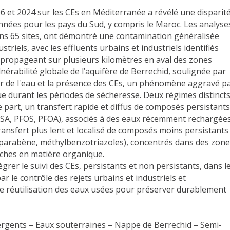
et 2024 sur les CEs en Méditerranée a révélé une disparit
ées pour les pays du Sud, y compris le Maroc. Les analyse
dans 65 sites, ont démontré une contamination généralisée
riels, avec les effluents urbains et industriels identifiés
 propageant sur plusieurs kilomètres en aval des zones
nérabilité globale de l’aquifère de Berrechid, soulignée par
ur de l'eau et la présence des CEs, un phénomène aggravé p
ue durant les périodes de sécheresse. Deux régimes distinct
ne part, un transfert rapide et diffus de composés persistants
TSA, PFOS, PFOA), associés à des eaux récemment rechargée
ransfert plus lent et localisé de composés moins persistants
-parabène, méthylbenzotriazoles), concentrés dans des zon
iches en matière organique.
égrer le suivi des CEs, persistants et non persistants, dans l
r le contrôle des rejets urbains et industriels et
e réutilisation des eaux usées pour préserver durablement
gents – Eaux souterraines – Nappe de Berrechid – Semi-