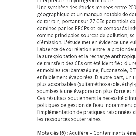
interprétation hydrogéochimique.
Une synthèse des études menées entre 2006 
géographique et un manque notable de donn
de terrain, portant sur 77 CEs potentiels 
dominée par les PPCPs et les composés indust
comme principales sources de pollution, se
d'émission. L'étude met en évidence une vul
l'absence de corrélation entre la profonde
la surexploitation et la recharge anthropiq
de transfert des CEs ont été identifié : d'u
et mobiles (carbamazépine, fluconazole, B
et faiblement évaporées. D'autre part, un t
plus adsorbables (sulfaméthoxazole, éthyl
soumises à une évaporation plus forte et r
Ces résultats soutiennent la nécessité d'int
politiques de gestion de l’eau, notamment pa
l’implémentation de pratiques raisonnées d
les ressources souterraines.
Mots clés (6) :
Aquifère – Contaminants émer