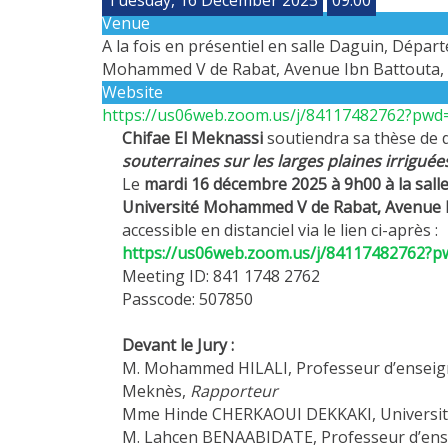
Venue
A la fois en présentiel en salle Daguin, Dépar
Mohammed V de Rabat, Avenue Ibn Battouta, Raba
Website
https://us06web.zoom.us/j/84117482762?pw
Chifae El Meknassi
soutiendra sa thèse de do
souterraines sur les larges plaines irrigué
Le
mardi
16 décembre 2025
à 9h00
à la s
all
Université Mohammed V de Rabat, Avenue I
accessible en distanciel
via le lien ci-après :
https://us06web.zoom.us/j/84117482762
Meeting ID:
841 1748 2762
Passcode: 507850
Devant le Jury :
M. Mohammed HILALI, Professeur d’enseign
Meknès,
Rapporteur
Mme Hinde CHERKAOUI DEKKAKI, Université
M. Lahcen BENAABIDATE, Professeur d’ense