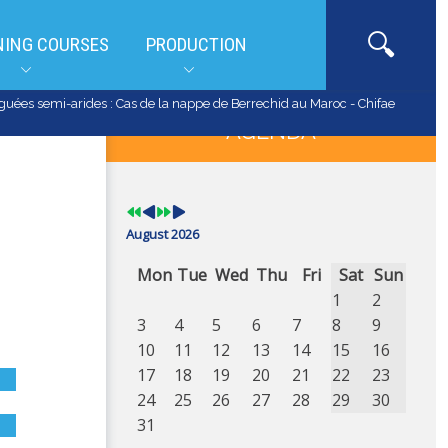
NING COURSES
PRODUCTION
Previous
Previous
Next
Next
iguées semi-arides : Cas de la nappe de Berrechid au Maroc - Chifae
Year
Month
Year
Month
AGENDA
August 2026
Mon
Tue
Wed
Thu
Fri
Sat
Sun
1
2
3
4
5
6
7
8
9
10
11
12
13
14
15
16
17
18
19
20
21
22
23
24
25
26
27
28
29
30
31