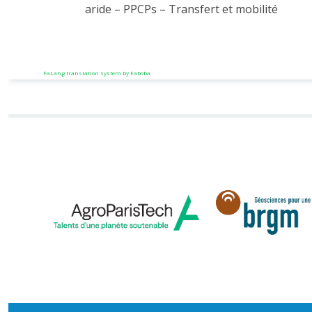
aride – PPCPs – Transfert et mobilité
FaLang translation system by Faboba