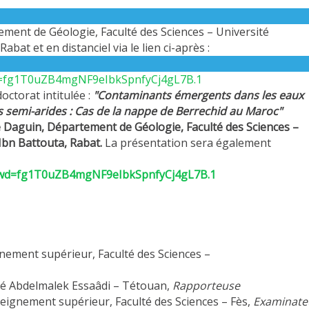
tement de Géologie, Faculté des Sciences – Université
t et en distanciel via le lien ci-après :
d=fg1T0uZB4mgNF9eIbkSpnfyCj4gL7B.1
ctorat intitulée :
"
Contaminants émergents dans les eaux
es semi-arides : Cas de la nappe de Berrechid au Maroc"
e Daguin, Département de Géologie, Faculté des Sciences –
bn Battouta, Rabat.
La présentation sera également
?pwd=fg1T0uZB4mgNF9eIbkSpnfyCj4gL7B.1
ement supérieur, Faculté des Sciences –
 Abdelmalek Essaâdi – Tétouan,
Rapporteuse
ignement supérieur, Faculté des Sciences – Fès,
Examinate