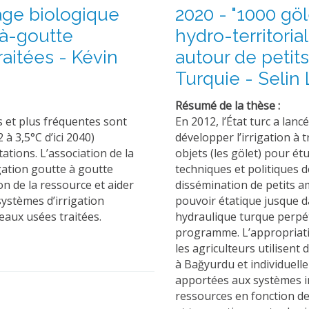
age biologique
2020 - "1000 gö
-à-goutte
hydro-territori
aitées - Kévin
autour de petits
Turquie - Selin
Résumé de la thèse :
s et plus fréquentes sont
En 2012, l’État turc a la
à 3,5°C d’ici 2040)
développer l’irrigation à t
tions. L’association de la
objets (les gölet) pour ét
igation goutte à goutte
techniques et politiques d
on de la ressource et aider
dissémination de petits a
systèmes d’irrigation
pouvoir étatique jusque d
 eaux usées traitées.
hydraulique turque perpét
programme. L’appropriatio
les agriculteurs utilisent
à Bağyurdu et individuell
apportées aux systèmes ir
ressources en fonction de l