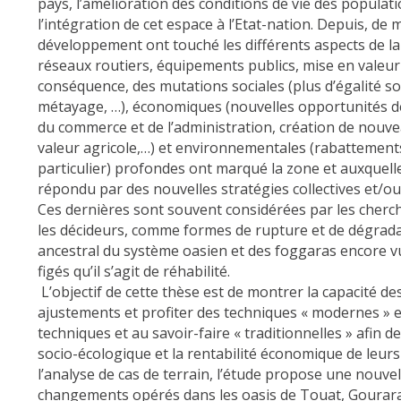
pays, l’amélioration des conditions de vie des populati
l’intégration de cet espace à l’Etat-nation. Depuis, de 
développement ont touché les différents aspects de la 
réseaux routiers, équipements publics, mise en valeur 
conséquence, des mutations sociales (plus d’égalité so
métayage, …), économiques (nouvelles opportunités d
du commerce et de l’administration, création de nouv
valeur agricole,…) et environnementales (rabattemen
particulier) profondes ont marqué la zone et auxquell
répondu par des nouvelles stratégies collectives et/ou 
Ces dernières sont souvent considérées par les cherc
les décideurs, comme formes de rupture et de dégradat
ancestral du système oasien et des foggaras encore
figés qu’il s’agit de réhabilité.
L’objectif de cette thèse est de montrer la capacité de
ajustements et profiter des techniques « modernes » e
techniques et au savoir-faire « traditionnelles » afin de
socio-écologique et la rentabilité économique de leurs
l’analyse de cas de terrain, l’étude propose une nouvel
changements opérés dans les oasis de Touat, Gourara e