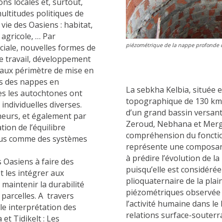
ons locales et, surtout,
multitudes politiques de
vie des Oasiens : habitat,
agricole, … Par
piézométrique de la nappe profonde 
ciale, nouvelles formes de
e travail, développement
eaux périmètre de mise en
ts des nappes en
La sebkha Kelbia, située 
es les autochtones ont
topographique de 130 km
individuelles diverses.
d’un grand bassin versant
heurs, et également par
Zeroud, Nebhana et Mergue
ion de l’équilibre
compréhension du fonctio
 vus comme des systèmes
représente une composant
à prédire l’évolution de l
s Oasiens à faire des
puisqu’elle est considéré
t les intégrer aux
plioquaternaire de la plai
 maintenir la durabilité
piézométriques observée 
 parcelles. A travers
l’activité humaine dans le 
le interprétation des
relations surface-souter
t Tidikelt : Les