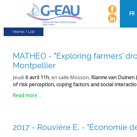
FR
Home
/
List
MATHEO - "Exploring farmers’ droug
Montpellier
Jeudi
6 avril 11h
, en salle Mosson,
Rianne van Duinen 
of risk perception, coping factors and social interactio
Read more...
2017 - Rouvière E. - "Économie de