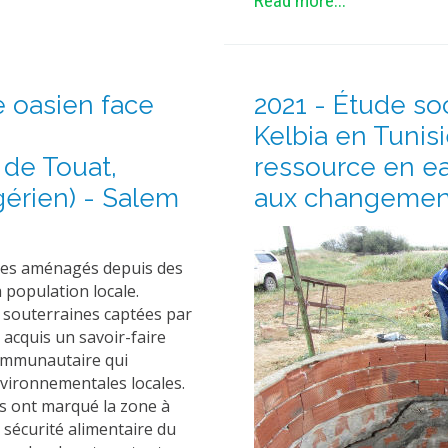
Read more...
 oasien face
2021 - Étude so
s
Kelbia en Tunisi
 de Touat,
ressource en ea
gérien) - Salem
aux changement
aces aménagés depuis des
 population locale.
ux souterraines captées par
 acquis un savoir-faire
communautaire qui
vironnementales locales.
s ont marqué la zone à
a sécurité alimentaire du