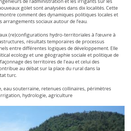
ngénieurs de l’administration et les irrigants sur les
nouveaux gölet sont analysées dans dix localités. Cette
» montre comment des dynamiques politiques locales et
s arrangements sociaux autour de l’eau.
 aux (re)configurations hydro-territoriales à l’œuvre à
rastructures, résultats temporaires de processus
nels entre différentes logiques de développement. Elle
litical ecology et une géographie sociale et politique de
façonnage des territoires de l'eau et celui des
contribue au débat sur la place du rural dans la
at turc.
e, eau souterraine, retenues collinaires, périmètres
irrigation, hydrologie, agriculture