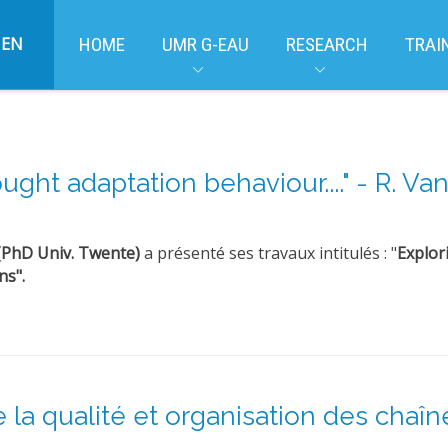
EN
HOME
UMR G-EAU
RESEARCH
TRAI
ht adaptation behaviour...." - R. Van 
(PhD Univ.
Twente)
a présenté ses travaux intitulés : "
Explor
ns".
 la qualité et organisation des chaîn