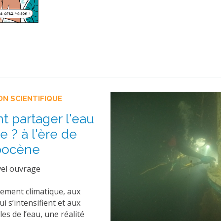
ON SCIENTIFIQUE
 partager l'eau
e ? à l'ère de
opocène
vel ouvrage
ement climatique, aux
i s’intensifient et aux
es de l’eau, une réalité