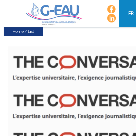
FR
Home
/
List