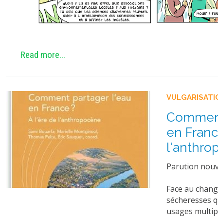
Read more...
VULGARISATI
Comment
en Franc
l'anthr
Parution nou
Face au chang
sécheresses qu
usages multipl