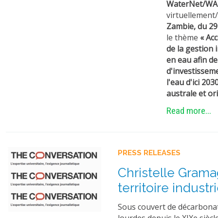
WaterNet/WA
virtuellement/
Zambie, du 29
le thème
« Ac
de la gestion
en eau afin de
d'investissem
l'eau d'ici 20
australe et or
Read more...
PRESS RELEASES
Christelle Gramag
territoire industr
Sous couvert de décarbonati