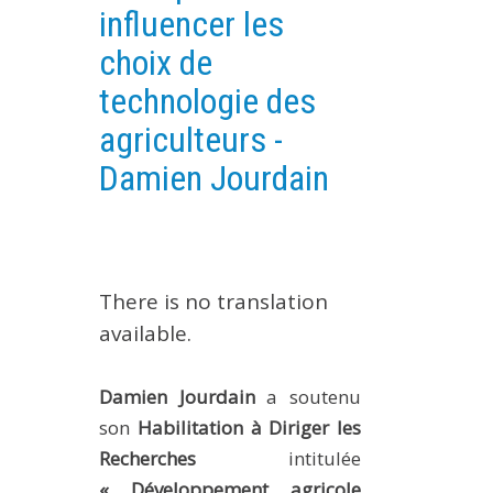
influencer les
EXPERIMENTAL PLATFORMS
choix de
GEOGRAPHIC LOCATIONS
technologie des
CURRENT PROJECTS
agriculteurs -
COMPLETED PROJECTS
Damien Jourdain
UMR NETWORKS
REGULAR SEMINARS
TRAINING COURSES
MASTER
There is no translation
ENGINEERING
available.
EDUCATION AND TRAINING
DOCTORAL TRAINING
Damien Jourdain
a soutenu
THESES IN PROGRESS
son
Habilitation à Diriger les
Recherches
intitulée
MOOC
PRODUCTION
« Développement agricole