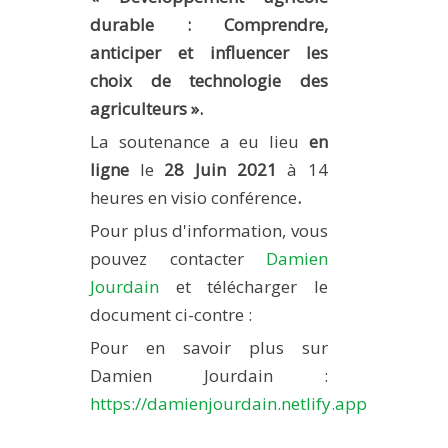
METHODS AND TOOLS
durable : Comprendre,
anticiper et influencer les
SOFTWARE
choix de technologie des
PUBLICATIONS SUR HAL
agriculteurs ».
HDR
La soutenance a eu lieu
en
THESES
ligne
le
28 Juin 2021
à 14
WORKING PAPERS
heures en visio conférence
.
THEMATIC NOTES
Pour plus d'information, vous
pouvez contacter
Damien
FOR THE PUBLIC
Jourdain
et télécharger le
document ci-contre :
Pour en savoir plus sur
Damien Jourdain :
https://damienjourdain.netlify.app