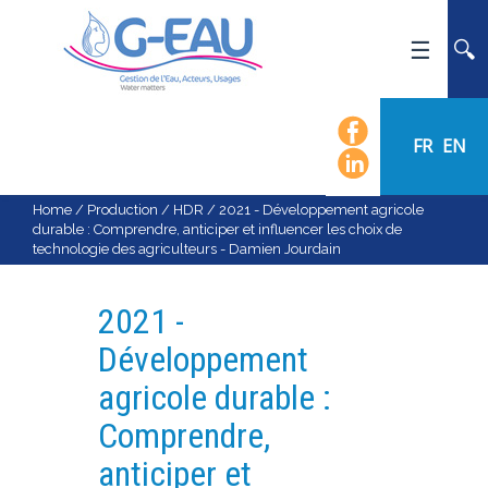
HOME
UMR G-EAU
FR
EN
PRESENTATION
NEWS
Home
/
Production
/
HDR
/
2021 - Développement agricole
durable : Comprendre, anticiper et influencer les choix de
EVENTS
technologie des agriculteurs - Damien Jourdain
CALENDAR OF EVENTS
FLOW CHART
2021 -
STAFF
Développement
SCIENTIFIC FIELDS
agricole durable :
TEAMS
Comprendre,
RECRUITMENT
anticiper et
RESEARCH