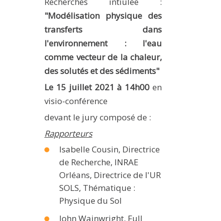
Recherches intiulée :
METHODS AND TOOLS
"Modélisation physique des
SOFTWARE
transferts dans
l'environnement : l'eau
PUBLICATIONS SUR HAL
comme vecteur de la chaleur,
HDR
des solutés et des sédiments"
THESES
Le 15 juillet 2021 à 14h00
en
WORKING PAPERS
visio-conférence
THEMATIC NOTES
devant le jury composé de :
FOR THE PUBLIC
Rapporteurs
Isabelle Cousin, Directrice
de Recherche, INRAE
Orléans, Directrice de l'UR
SOLS, Thématique :
Physique du Sol
John Wainwright, Full