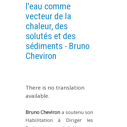
l'eau comme
EXPERIMENTAL PLATFORMS
vecteur de la
GEOGRAPHIC LOCATIONS
chaleur, des
CURRENT PROJECTS
solutés et des
COMPLETED PROJECTS
sédiments - Bruno
UMR NETWORKS
Cheviron
REGULAR SEMINARS
TRAINING COURSES
MASTER
ENGINEERING
There is no translation
EDUCATION AND TRAINING
available.
DOCTORAL TRAINING
THESES IN PROGRESS
Bruno Cheviron
a soutenu son
MOOC
Habilitation à Diriger les
PRODUCTION