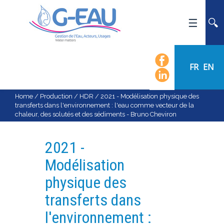
HOME
UMR G-EAU
FR
EN
PRESENTATION
NEWS
Home
/
Production
/
HDR
/
2021 - Modélisation physique des
transferts dans l'environnement : l'eau comme vecteur de la
EVENTS
chaleur, des solutés et des sédiments - Bruno Cheviron
CALENDAR OF EVENTS
FLOW CHART
2021 -
STAFF
Modélisation
SCIENTIFIC FIELDS
physique des
TEAMS
transferts dans
RECRUITMENT
l'environnement :
RESEARCH