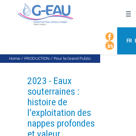
HOME
UMR G-EAU
FR
PRESENTATION
NEWS
Home
/
PRODUCTION
/
Pour le Grand Public
EVENTS
CALENDAR OF EVENTS
2023 - Eaux
FLOW CHART
souterraines :
STAFF
histoire de
SCIENTIFIC FIELDS
l'exploitation des
TEAMS
nappes profondes
RECRUITMENT
et valeur
RESEARCH