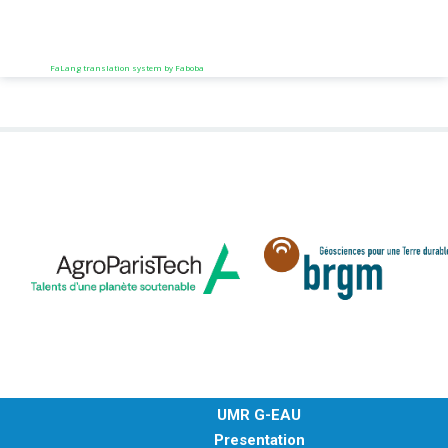
FaLang translation system by Faboba
UMR G-EAU
Presentation