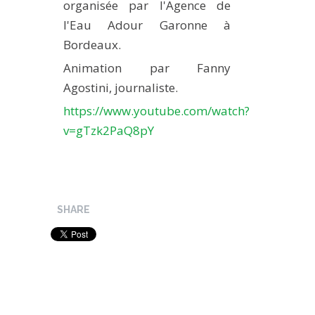
organisée par l'Agence de
METHODS AND TOOLS
l'Eau Adour Garonne à
SOFTWARE
Bordeaux.
PUBLICATIONS SUR HAL
Animation par Fanny
Agostini, journaliste.
HDR
https://www.youtube.com/watch?
THESES
v=gTzk2PaQ8pY
WORKING PAPERS
THEMATIC NOTES
FOR THE PUBLIC
SHARE