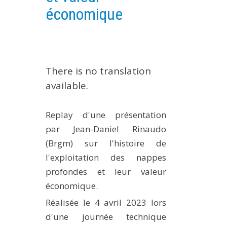
économique
EXPERIMENTAL PLATFORMS
GEOGRAPHIC LOCATIONS
CURRENT PROJECTS
COMPLETED PROJECTS
There is no translation
UMR NETWORKS
available.
REGULAR SEMINARS
TRAINING COURSES
Replay d'une présentation
MASTER
par Jean-Daniel Rinaudo
ENGINEERING
(Brgm) sur l'histoire de
l'exploitation des nappes
EDUCATION AND TRAINING
profondes et leur valeur
DOCTORAL TRAINING
économique.
THESES IN PROGRESS
Réalisée le 4 avril 2023 lors
MOOC
d'une journée technique
PRODUCTION