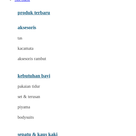
Azetabio
produk terbaru
B
aksesoris
Baabaasheepz
tas
Babiators
kacamata
Baby Dove
aksesoris rambut
Baby Jogger
Baby Rovega
kebutuhan bayi
Babybee
pakaian tidur
Banana Boat
set & terusan
Banz
piyama
Barbie
bodysuits
Beaba
Beauty Barn
sepatu & kaus kaki