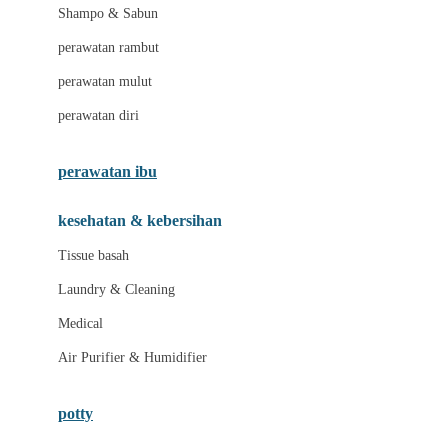
London Taxi
Shampo & Sabun
Love To Dream
perawatan rambut
perawatan mulut
M
perawatan diri
Magformers
Mama's Choice
perawatan ibu
Mamas&Papas
kesehatan & kebersihan
Mamaway
Tissue basah
Maxi Cosi
Laundry & Cleaning
Megabloks
Medical
Micro
Air Purifier & Humidifier
MiDeer
Mimi & Lula
potty
Mini Monkey