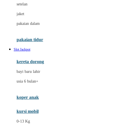
Dae Organics
setelan
Docare
jaket
Doona
pakaian dalam
Down To Earth
Drew
pakaian tidur
Dr. Brown's
Slot Jackpot
E
kereta dorong
ELC
bayi baru lahir
Ergobaby
usia 6 bulan+
Expert Care
koper anak
Ezyroller
kursi mobil
F
0-13 Kg
Felt So Sweet