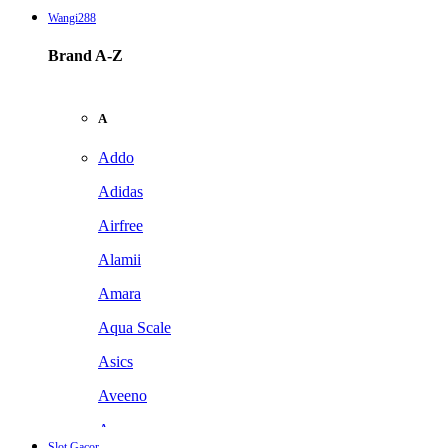
Wangi288
Brand A-Z
A
Addo
Adidas
Airfree
Alamii
Amara
Aqua Scale
Asics
Aveeno
Awan
Slot Gacor