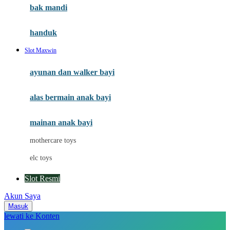
Moby
bak mandi
Momami
handuk
Mothercare
Slot Maxwin
Mustela
ayunan dan walker bayi
My Buddy Tag
My K
alas bermain anak bayi
N
mainan anak bayi
Naif
mothercare toys
Nike
elc toys
Nordic Natural
Slot Resmi
Nuby
Akun Saya
Nuna
Masuk
lewati ke Konten
O