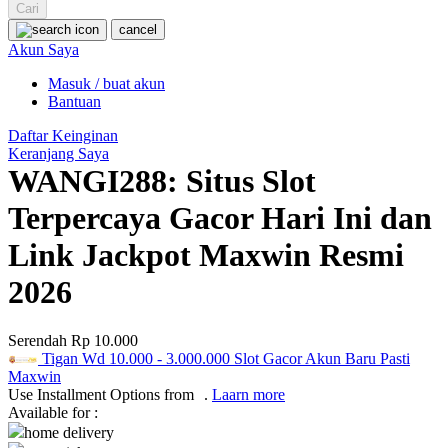
Squishmallows
Cari
cancel
Starbooks
Akun Saya
Stick-O
Masuk / buat akun
Bantuan
Stokke
Daftar Keinginan
Sudocrem
Keranjang Saya
WANGI288: Situs Slot
Sumimo
Sunnylife
Terpercaya Gacor Hari Ini dan
Sun-Staches
Link Jackpot Maxwin Resmi
Swimava
2026
T
Serendah
Rp 10.000
Tommee Tippee
Tigan Wd
10.000
-
3.000.000
Slot Gacor Akun Baru Pasti
Maxwin
Trunki
Use Installment Options from
.
Laarn more
Available for :
Tutti Bambini
home delivery