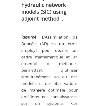
hydraulic network
METHODS AND TOOLS
models (SIC) using
SOFTWARE
adjoint method
".
PUBLICATIONS SUR HAL
HDR
Résumé:
L'Assimilation de
THESES
Données (AD) est un terme
WORKING PAPERS
employé pour décrire un
THEMATIC NOTES
cadre mathématique et un
FOR THE PUBLIC
ensemble de méthodes
permettant d'utiliser
simultanément un ou des
modèles et des observations
de manière optimale pour
améliorer nos connaissances
sur un système. Ces