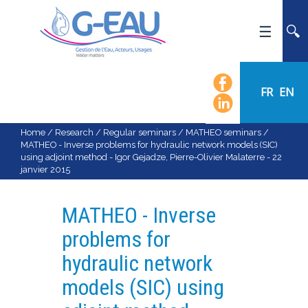
HOME
UMR G-EAU
FR
EN
PRESENTATION
NEWS
Home
/
Research
/
Regular seminars
/
MATHEO seminars
/
MATHEO - Inverse problems for hydraulic network models (SIC)
EVENTS
using adjoint method - Igor Gejadze, Pierre-Olivier Malaterre - 22
janvier 2015
CALENDAR OF EVENTS
FLOW CHART
MATHEO - Inverse
STAFF
problems for
SCIENTIFIC FIELDS
hydraulic network
TEAMS
models (SIC) using
RECRUITMENT
RESEARCH