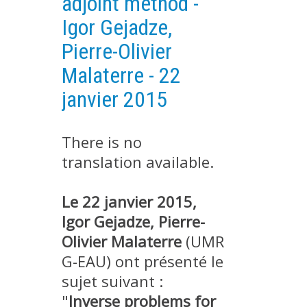
adjoint method -
EXPERIMENTAL PLATFORMS
Igor Gejadze,
GEOGRAPHIC LOCATIONS
Pierre-Olivier
CURRENT PROJECTS
Malaterre - 22
COMPLETED PROJECTS
janvier 2015
UMR NETWORKS
REGULAR SEMINARS
There is no
TRAINING COURSES
translation available.
MASTER
ENGINEERING
Le 22 janvier 2015,
EDUCATION AND TRAINING
Igor Gejadze, Pierre-
Olivier Malaterre
(UMR
DOCTORAL TRAINING
G-EAU) ont présenté le
THESES IN PROGRESS
sujet suivant :
MOOC
"
Inverse problems for
PRODUCTION