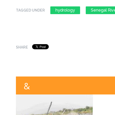
hydrology
Senegal Riv
TAGGED UNDER
SHARE