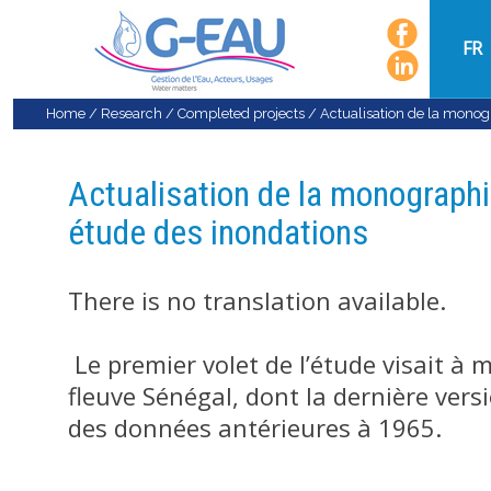
FR
Home
/
Research
/
Completed projects
/
Actualisation de la monog
Actualisation de la monographi
étude des inondations
There is no translation available.
Le premier volet de l’étude visait à
fleuve Sénégal, dont la dernière ver
des données antérieures à 1965.