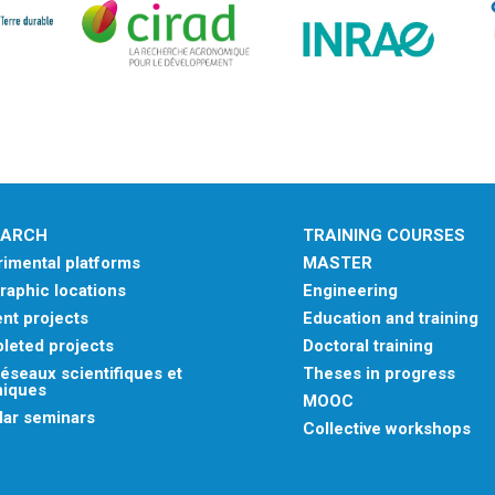
EARCH
TRAINING COURSES
imental platforms
MASTER
aphic locations
Engineering
nt projects
Education and training
leted projects
Doctoral training
éseaux scientifiques et
Theses in progress
niques
MOOC
lar seminars
Collective workshops