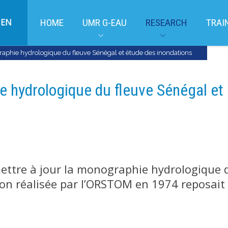
EN
HOME
UMR G-EAU
RESEARCH
TRAI
raphie hydrologique du fleuve Sénégal et étude des inondations
e hydrologique du fleuve Sénégal et
 mettre à jour la monographie hydrologique 
sion réalisée par l’ORSTOM en 1974 reposait