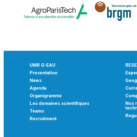
UMR G-EAU
RES
Presentation
Exper
News
Geogr
Agenda
Curre
Organigramme
Comp
Les domaines scientifiques
Nos r
tech
Teams
Regu
Recruitment