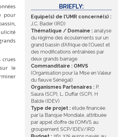
onnées
BRIEFLY:
e pour
Equipe(s) de l’UMR concerné(s) :
bassin,
J.C. Bader (IRD)
Thématique / Domaine :
analyse
licité
du régime des écoulements sur un
 grands
grand bassin d’Afrique de l’Ouest et
des modifications entraînées par
s crues
deux grands barrage
Commanditaire : OMVS
sur le
(Organisation pour la Mise en Valeur
erminer
du fleuve Sénégal)
Organismes Partenaires :
P.
Saura (SCP), L. Duffar (SCP), H
Balde (IDEV)
Type de projet :
étude financée
par la Banque Mondiale, attribuée
par appel d’offre de l’OMVS au
groupement SCP/IDEV/IRD
Budget :
261 375 euros payés au