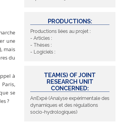
PRODUCTIONS:
Productions liées au projet :
émarche
- Articles :
per une
- Thèses :
), mais
- Logiciels :
ères du
TEAM(S) OF JOINT
appel à
RESEARCH UNIT
 Paris,
CONCERNED:
 que se
AnExpé (Analyse expérimentale des
les ?
dynamiques et des régulations
socio-hydrologiques)