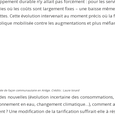
pement durable n’y allait pas forcément : pour les serv
ries où les coûts sont largement fixes – une baisse même
ttes. Cette évolution intervenait au moment précis où la 
blique mobilisée contre les augmentations et plus méfian
rée de façon communautaire en Ariège.
Crédits : Laure Isnard
udes nouvelles (évolution incertaine des consommations,
isionnement en eau, changement climatique…), comment 
nt ? Une modification de la tarification suffirait-elle à r