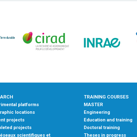
EARCH
TRAINING COURSES
imental platforms
MASTER
aphic locations
Engineering
nt projects
Education and training
leted projects
Doctoral training
éseaux scientifiques et
Theses in progress