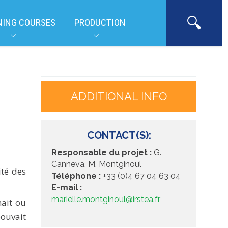
NING COURSES
PRODUCTION
ADDITIONAL INFO
CONTACT(S):
Responsable du projet :
G.
Canneva, M. Montginoul
ité des
Téléphone :
+33 (0)4 67 04 63 04
E-mail :
marielle.montginoul@irstea.fr
nait ou
ouvait