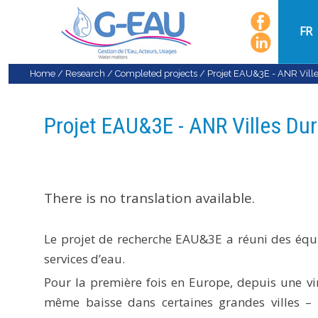
FR
Home
/
Research
/
Completed projects
/
Projet EAU&3E - ANR Vill
Projet EAU&3E - ANR Villes Du
There is no translation available.
Le projet de recherche EAU&3E a réuni des équip
services d’eau.
Pour la première fois en Europe, depuis une v
même baisse dans certaines grandes villes – 