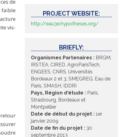
ices de
 faible
PROJECT WEBSITE:
facture
http://eau3e.hypotheses.org/
te vis-
BRIEFLY:
Organismes Partenaires :
BRGM,
IRSTEA, CIRED, AgroParisTech,
ENGEES, CNRS, Universités
Bordeaux 2 et 3, SMEGREG, Eau de
Paris, SMASH, IDDRI
Pays, Région d'étude :
Paris,
Strasbourg, Bordeaux et
Montpellier
Date de début du projet :
1er
 retour
janvier 2009
assurer
Date de fin du projet :
30
ésoudre
septembre 2013