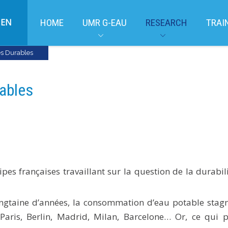
EN
HOME
UMR G-EAU
RESEARCH
TRAI
es Durables
rables
es françaises travaillant sur la question de la durabil
ingtaine d’années, la consommation d’eau potable stag
Paris, Berlin, Madrid, Milan, Barcelone… Or, ce qui p