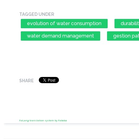
TAGGED UNDER
evolution of water consumption
durabili
water demand management
gestion pa
SHARE
FaLang translation system by Faboba