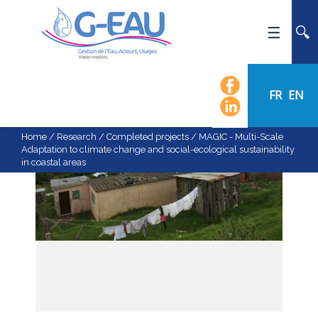
HOME
UMR G-EAU
FR
EN
PRESENTATION
NEWS
Home
/
Research
/
Completed projects
/
MAGIC - Multi-Scale
Adaptation to climate change and social-ecological sustainability
EVENTS
in coastal areas
CALENDAR OF EVENTS
FLOW CHART
STAFF
SCIENTIFIC FIELDS
TEAMS
RECRUITMENT
RESEARCH