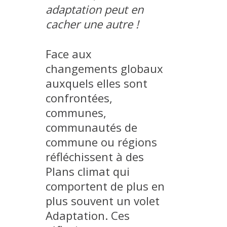
adaptation peut en
METHODS AND TOOLS
cacher une autre !
SOFTWARE
PUBLICATIONS SUR HAL
Face aux
HDR
changements globaux
THESES
auxquels elles sont
confrontées,
WORKING PAPERS
communes,
THEMATIC NOTES
communautés de
FOR THE PUBLIC
commune ou régions
réfléchissent à des
Plans climat qui
comportent de plus en
plus souvent un volet
Adaptation. Ces