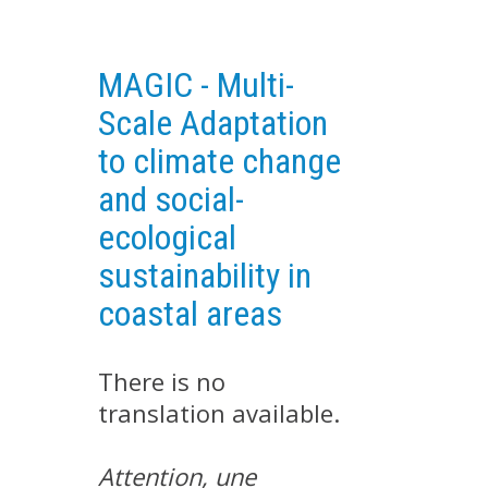
EXPERIMENTAL PLATFORMS
GEOGRAPHIC LOCATIONS
MAGIC - Multi-
CURRENT PROJECTS
Scale Adaptation
COMPLETED PROJECTS
to climate change
UMR NETWORKS
and social-
REGULAR SEMINARS
ecological
TRAINING COURSES
sustainability in
MASTER
coastal areas
ENGINEERING
EDUCATION AND TRAINING
There is no
DOCTORAL TRAINING
translation available.
THESES IN PROGRESS
MOOC
Attention, une
PRODUCTION