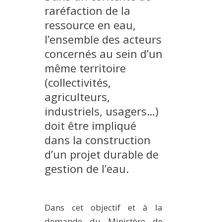
raréfaction de la
METHODS AND TOOLS
ressource en eau,
SOFTWARE
l’ensemble des acteurs
PUBLICATIONS SUR HAL
concernés au sein d’un
HDR
même territoire
THESES
(collectivités,
agriculteurs,
WORKING PAPERS
industriels, usagers…)
THEMATIC NOTES
doit être impliqué
FOR THE PUBLIC
dans la construction
d’un projet durable de
gestion de l’eau.
Dans cet objectif et à la
demande du Ministère de