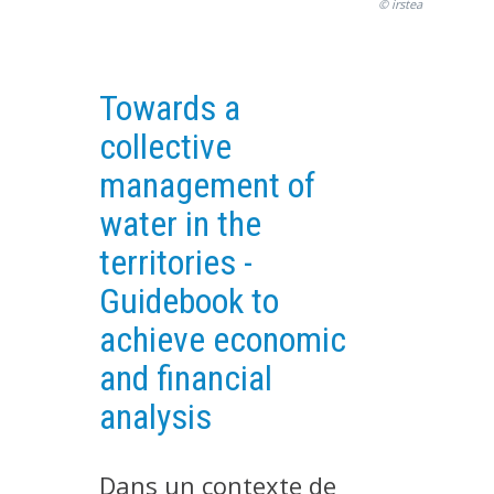
© irstea
EXPERIMENTAL PLATFORMS
GEOGRAPHIC LOCATIONS
Towards a
CURRENT PROJECTS
collective
COMPLETED PROJECTS
management of
UMR NETWORKS
water in the
REGULAR SEMINARS
TRAINING COURSES
territories -
MASTER
Guidebook to
ENGINEERING
achieve economic
EDUCATION AND TRAINING
and financial
DOCTORAL TRAINING
analysis
THESES IN PROGRESS
MOOC
Dans un contexte de
PRODUCTION