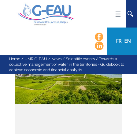
HOME
UMR G-EAU
FR
EN
PRESENTATION
NEWS
Home
/
UMR G-EAU
/
News
/
Scientific events
/
Towards a
collective management of water in the territories - Guidebook to
EVENTS
achieve economic and financial analysis
CALENDAR OF EVENTS
FLOW CHART
STAFF
SCIENTIFIC FIELDS
TEAMS
RECRUITMENT
RESEARCH