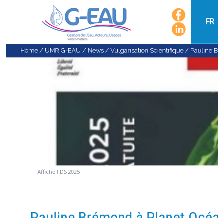
FR
Home
/
UMR G-EAU
/
News
/
Vulgarisation Scientifique
/
Pauline B
Affiche FDS 2025
Pauline Brémond à Planet Océan