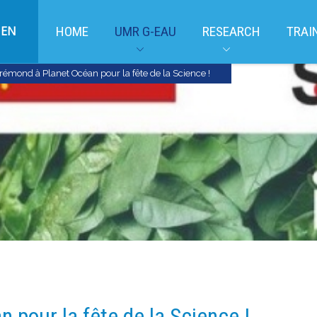
EN
HOME
UMR G-EAU
RESEARCH
TRAI
rémond à Planet Océan pour la fête de la Science !
 pour la fête de la Science !