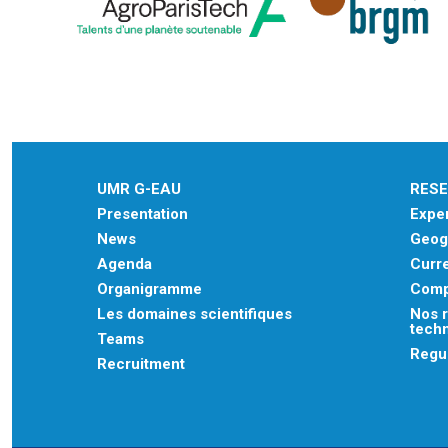
UMR G-EAU
RES
Presentation
Exper
News
Geogr
Agenda
Curre
Organigramme
Comp
Les domaines scientifiques
Nos r
tech
Teams
Regu
Recruitment