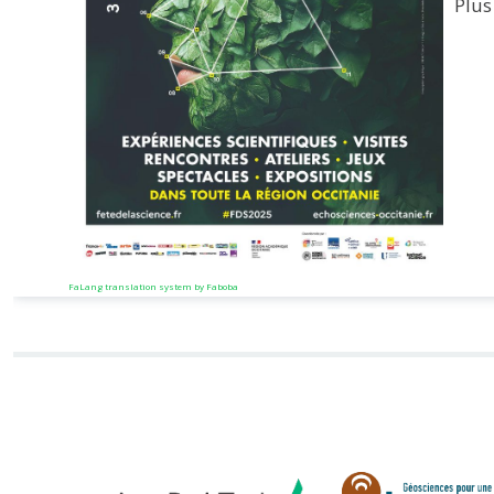
Plus
FaLang translation system by Faboba