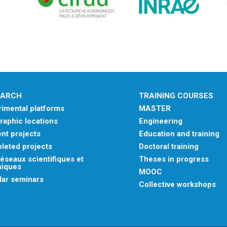
EARCH
TRAINING COURSES
imental platforms
MASTER
aphic locations
Engineering
nt projects
Education and training
leted projects
Doctoral training
éseaux scientifiques et
Theses in progress
niques
MOOC
lar seminars
Collective workshops