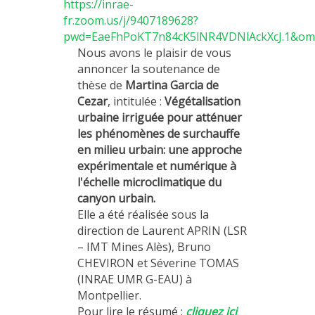
https://inrae-
fr.zoom.us/j/9407189628?
pwd=EaeFhPoKT7n84cK5lNR4VDNlAckXcJ.1&om
Nous avons le plaisir de vous
annoncer la soutenance de
thèse de
Martina Garcia de
Cezar
, intitulée :
Végétalisation
urbaine irriguée pour atténuer
les phénomènes de surchauffe
en milieu urbain: une approche
expérimentale et numérique à
l'échelle microclimatique du
canyon urbain.
Elle a été réalisée sous la
direction de Laurent APRIN (LSR
– IMT Mines Alès), Bruno
CHEVIRON et Séverine TOMAS
(INRAE UMR G-EAU) à
Montpellier.
Pour lire le résumé :
cliquez ici