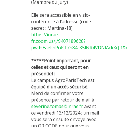
(Membre du jury)
Elle sera accessible en visio-
conférence à l’adresse (code
secret : Martina-18) :
https://inrae-
fr.zoom.us/j/9407189628?
pwd=EaeFhPoKT7n84cK5lNR4VDNlAckXcJ.1
*****Point important, pour
celles et ceux qui seront en
présentiel :
Le campus AgroParisTech est
équipé
d'un accès sécurisé
.
Merci de confirmer votre
présence par retour de mail à
severine.tomas@inrae.fr
avant
ce vendredi 13/12/2024 ; un mail
vous sera ensuite envoyé avec
un QR CODE pour que vous