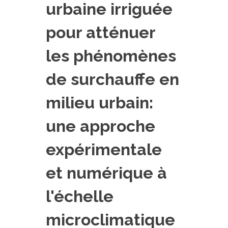
urbaine irriguée
PLATEFORMES EXPÉRIMENTALES
pour atténuer
IMPLANTATIONS GÉOGRAPHIQUES
PROJETS EN COURS
les phénomènes
PROJETS TERMINÉS
de surchauffe en
NOS RÉSEAUX SCIENTIFIQUES ET TECHNIQUES
milieu urbain:
SÉMINAIRES RÉGULIERS
FORMATION
une approche
MASTER
INGÉNIEUR
expérimentale
FORMATION CONTINUE
et numérique à
FORMATION DOCTORALE
l'échelle
THÈSES EN COURS
MOOC
microclimatique
PRODUCTION