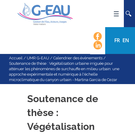
ACCUEIL
UMR G-EAU
FR
EN
PRÉSENTATION
ACTUALITÉS
Accueil
/
UMR G-EAU
/
Calendrier des évènements
/
Soutenance de thèse : Végétalisation urbaine irriguée pour
AGENDA
atténuer les phénomènes de surchauffe en milieu urbain: une
approche expérimentale et numérique à l'échelle
CALENDRIER DES ÉVÈNEMENTS
microclimatique du canyon urbain - Martina Garcia de Cezar
ORGANIGRAMME
LISTE DU PERSONNEL
Soutenance de
LES DOMAINES SCIENTIFIQUES
thèse :
LES ÉQUIPES
Végétalisation
RECRUTEMENT
RECHERCHE