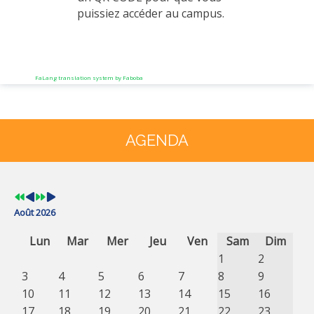
puissiez accéder au campus.
FaLang translation system by Faboba
Année
Mois
Année
Mois
précédente
précédent
suivante
suivant
AGENDA
Août 2026
Lun
Mar
Mer
Jeu
Ven
Sam
Dim
1
2
3
4
5
6
7
8
9
10
11
12
13
14
15
16
17
18
19
20
21
22
23