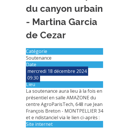
du canyon urbain
MÉTHODES ET OUTILS
LOGICIELS
- Martina Garcia
PUBLICATIONS SUR HAL
de Cezar
HDR
THÈSES
Catégorie
WORKING PAPERS
Soutenance
Date
NOTES THÉMATIQUES
mercredi 18 décembre 2024
NOS TRAVAUX EN VIDÉO
09:30
Lieu
La soutenance aura lieu à la fois en
présentiel en salle AMAZONE du
centre AgroParisTech, 648 rue Jean
François Breton - MONTPELLIER 34
et e ndistanciel via le lien ci-après :
Site internet