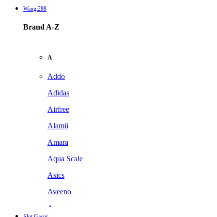
Wangi288
Brand A-Z
A
Addo
Adidas
Airfree
Alamii
Amara
Aqua Scale
Asics
Aveeno
Awan
Slot Gacor