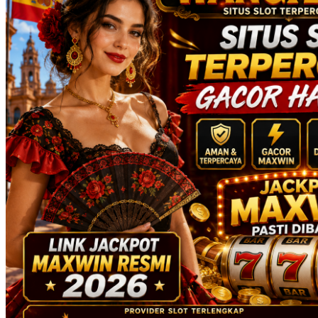
Xootz
Y
Yamatoya
Z
Zaxy
Zoggs
0-9
4Moms
59S