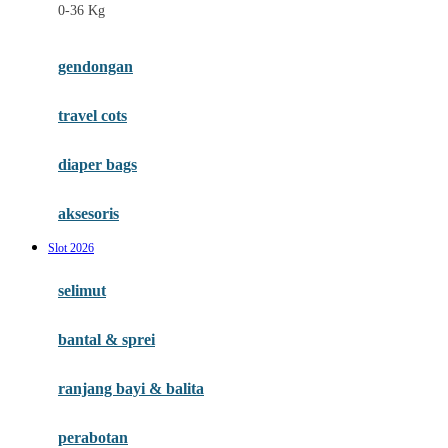
0-36 Kg
Fisher Price
Flipper
gendongan
Friends Of Sally
travel cots
G
diaper bags
Gb
Geko
aksesoris
Graco
Slot 2026
Gund
selimut
H
bantal & sprei
Habbie
Haenim
ranjang bayi & balita
Happy Horse
perabotan