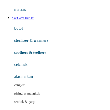
Happy Tummy
Hauck
matras
Havaianas
Slot Gacor Hari Ini
Hegen
botol
Hot Wheels
sterilizer & warmers
Hybrid
soothers & teethers
I
Inlacta DHA
celemek
Interlac
alat makan
Ivenet
cangkir
J
piring & mangkuk
Jack N Jill
sendok & garpu
Joie