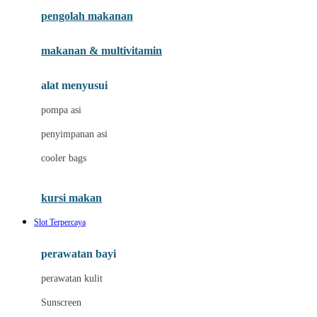
pengolah makanan
Joolz
Jujube
makanan & multivitamin
K
alat menyusui
Kiddycuts
pompa asi
Kumon
penyimpanan asi
L
cooler bags
Leapfrog
kursi makan
Leclerc
Slot Terpercaya
Lee Vierra
Lillebaby
perawatan bayi
Little Bird Told Me
perawatan kulit
Little Miss Janis
Sunscreen