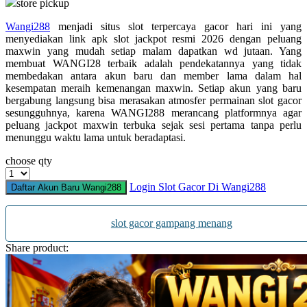
store pickup
Twistshake
Wangi288
menjadi situs slot terpercaya gacor hari ini yang
TY Toys
menyediakan link apk slot jackpot resmi 2026 dengan peluang
maxwin yang mudah setiap malam dapatkan wd jutaan. Yang
U
membuat WANGI28 terbaik adalah pendekatannya yang tidak
membedakan antara akun baru dan member lama dalam hal
kesempatan meraih kemenangan maxwin. Setiap akun yang baru
bergabung langsung bisa merasakan atmosfer permainan slot gacor
V
sesungguhnya, karena WANGI288 merancang platformnya agar
peluang jackpot maxwin terbuka sejak sesi pertama tanpa perlu
menunggu waktu lama untuk beradaptasi.
Veja
choose qty
Vitaflow
Vtech
Login Slot Gacor Di Wangi288
Daftar Akun Baru Wangi288
W
slot gacor gampang menang
Waterland
Share product:
Wellness
X