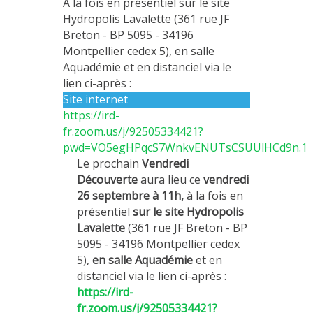
A la fois en présentiel sur le site
MÉTHODES ET OUTILS
Hydropolis Lavalette (361 rue JF
Breton - BP 5095 - 34196
LOGICIELS
Montpellier cedex 5), en salle
PUBLICATIONS SUR HAL
Aquadémie et en distanciel via le
lien ci-après :
HDR
Site internet
THÈSES
https://ird-
fr.zoom.us/j/92505334421?
WORKING PAPERS
pwd=VO5egHPqcS7WnkvENUTsCSUUlHCd9n.1
NOTES THÉMATIQUES
Le prochain
Vendredi
Découverte
aura lieu ce
vendredi
NOS TRAVAUX EN VIDÉO
26 septembre à 11h,
à la fois en
présentiel
sur le site Hydropolis
Lavalette
(361 rue JF Breton - BP
5095 - 34196 Montpellier cedex
5),
en salle Aquadémie
et en
distanciel via le
lien ci-après :
https://ird-
fr.zoom.us/j/92505334421?