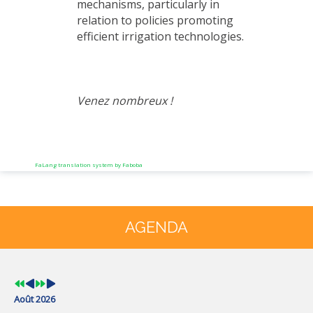
mechanisms, particularly in
relation to policies promoting
efficient irrigation technologies.
Venez nombreux !
FaLang translation system by Faboba
Année
Mois
Année
Mois
précédente
précédent
suivante
suivant
AGENDA
Août 2026