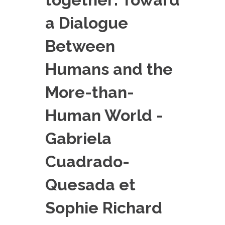
PLATEFORMES EXPÉRIMENTALES
a Dialogue
IMPLANTATIONS GÉOGRAPHIQUES
Between
PROJETS EN COURS
PROJETS TERMINÉS
Humans and the
NOS RÉSEAUX SCIENTIFIQUES ET TECHNIQUES
More-than-
SÉMINAIRES RÉGULIERS
FORMATION
Human World -
MASTER
Gabriela
INGÉNIEUR
Cuadrado-
FORMATION CONTINUE
FORMATION DOCTORALE
Quesada et
THÈSES EN COURS
Sophie Richard
MOOC
PRODUCTION