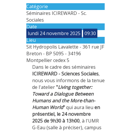
Catégorie
MÉTHODES ET OUTILS
Séminaires ICIREWARD - Sc.
LOGICIELS
Sociales
Date
PUBLICATIONS SUR HAL
lundi 24 novembre 2025
09:30
HDR
Lieu
THÈSES
Sit Hydropolis Lavalette - 361 rue JF
Breton - BP 5095 - 34196
WORKING PAPERS
Montpellier cedex 5
NOTES THÉMATIQUES
Dans le cadre des séminaires
ICIREWARD - Sciences Sociales
,
NOS TRAVAUX EN VIDÉO
nous vous informons de la tenue
de l'atelier
"
Living together:
Toward a Dialogue Between
Humans and the More-than-
Human World
"
qui aura lieu
en
présentiel, le
24 novembre
2025
de 9h30 à 13h00
, à l'UMR
G-Eau (salle à préciser), campus