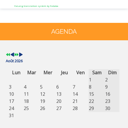
FaLang translation system by Faboba
Année
Mois
Année
Mois
précédente
précédent
suivante
suivant
AGENDA
Août 2026
Lun
Mar
Mer
Jeu
Ven
Sam
Dim
1
2
3
4
5
6
7
8
9
10
11
12
13
14
15
16
17
18
19
20
21
22
23
24
25
26
27
28
29
30
31