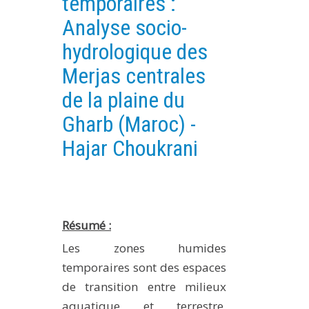
temporaires :
PLATEFORMES EXPÉRIMENTALES
Analyse socio-
IMPLANTATIONS GÉOGRAPHIQUES
hydrologique des
PROJETS EN COURS
Merjas centrales
PROJETS TERMINÉS
de la plaine du
NOS RÉSEAUX SCIENTIFIQUES ET TECHNIQUES
Gharb (Maroc) -
SÉMINAIRES RÉGULIERS
Hajar Choukrani
FORMATION
MASTER
INGÉNIEUR
FORMATION CONTINUE
Résumé
:
FORMATION DOCTORALE
Les zones humides
THÈSES EN COURS
temporaires sont des espaces
de transition entre milieux
MOOC
PRODUCTION
aquatique et terrestre,