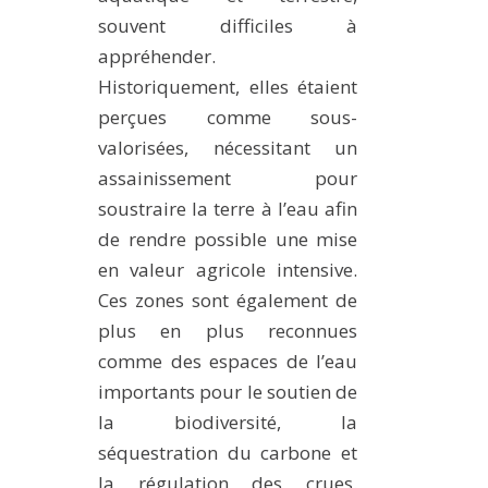
MÉTHODES ET OUTILS
souvent difficiles à
appréhender.
LOGICIELS
Historiquement, elles étaient
PUBLICATIONS SUR HAL
perçues comme sous-
HDR
valorisées, nécessitant un
THÈSES
assainissement pour
soustraire la terre à l’eau afin
WORKING PAPERS
de rendre possible une mise
NOTES THÉMATIQUES
en valeur agricole intensive.
NOS TRAVAUX EN VIDÉO
Ces zones sont également de
plus en plus reconnues
comme des espaces de l’eau
importants pour le soutien de
la biodiversité, la
séquestration du carbone et
la régulation des crues.