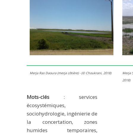
Merja Ras Daoura (merja côtière) - (© Choukrani, 2018)
Merja 
2018)
Mots-clés
: services
écosystémiques,
sociohydrologie, ingénierie de
la concertation, zones
humides temporaires,