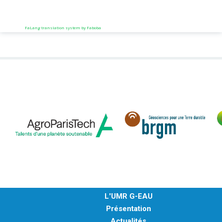
FaLang translation system by Faboba
L'UMR G-EAU
Présentation
Actualités