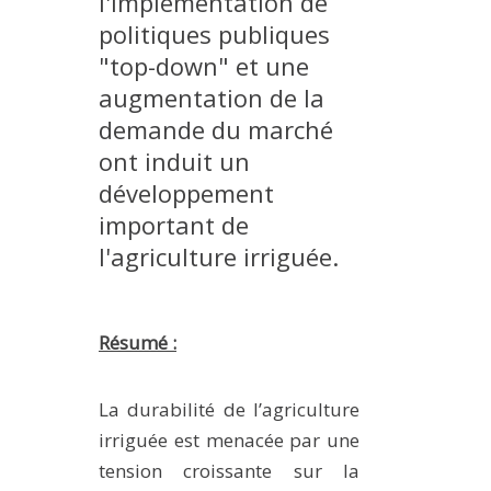
l'implementation de
MÉTHODES ET OUTILS
politiques publiques
"top-down" et une
LOGICIELS
augmentation de la
PUBLICATIONS SUR HAL
demande du marché
HDR
ont induit un
THÈSES
développement
WORKING PAPERS
important de
NOTES THÉMATIQUES
l'agriculture irriguée.
NOS TRAVAUX EN VIDÉO
Résumé :
La durabilité de l’agriculture
irriguée est menacée par une
tension croissante sur la