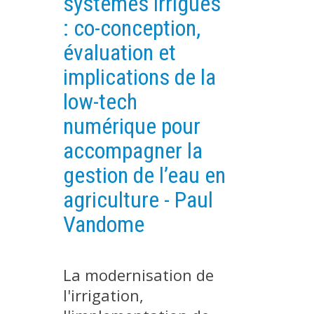
systèmes irrigués
PLATEFORMES EXPÉRIMENTALES
: co-conception,
IMPLANTATIONS GÉOGRAPHIQUES
évaluation et
PROJETS EN COURS
implications de la
PROJETS TERMINÉS
low-tech
NOS RÉSEAUX SCIENTIFIQUES ET TECHNIQUES
numérique pour
SÉMINAIRES RÉGULIERS
accompagner la
FORMATION
gestion de l’eau en
MASTER
agriculture - Paul
INGÉNIEUR
Vandome
FORMATION CONTINUE
FORMATION DOCTORALE
THÈSES EN COURS
La modernisation de
l'irrigation,
MOOC
PRODUCTION