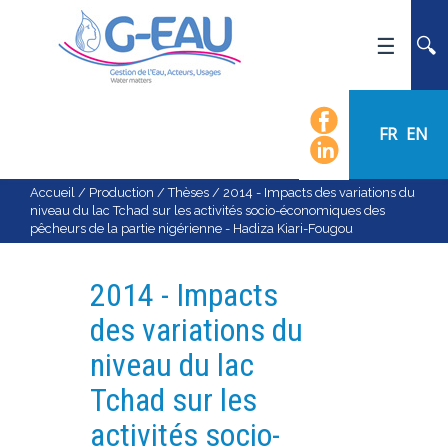
ACCUEIL
UMR G-EAU
FR
EN
PRÉSENTATION
ACTUALITÉS
Accueil
/
Production
/
Thèses
/
2014 - Impacts des variations du
niveau du lac Tchad sur les activités socio-économiques des
AGENDA
pêcheurs de la partie nigérienne - Hadiza Kiari-Fougou
CALENDRIER DES ÉVÈNEMENTS
ORGANIGRAMME
2014 - Impacts
LISTE DU PERSONNEL
des variations du
LES DOMAINES SCIENTIFIQUES
niveau du lac
LES ÉQUIPES
Tchad sur les
RECRUTEMENT
activités socio-
RECHERCHE