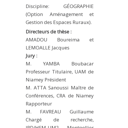
Discipline: GÉOGRAPHIE
MÉTHODES ET OUTILS
(Option Aménagement et
LOGICIELS
Gestion des Espaces Ruraux).
PUBLICATIONS SUR HAL
Directeurs de thèse :
HDR
AMADOU Boureima et
THÈSES
LEMOALLE Jacques
WORKING PAPERS
Jury :
M. YAMBA Boubacar
NOTES THÉMATIQUES
Professeur Titulaire, UAM de
NOS TRAVAUX EN VIDÉO
Niamey Président
M. ATTA Sanoussi Maître de
Conférences, CRA de Niamey
Rapporteur
M. FAVREAU Guillaume
Chargé de recherche,
IRD/HSM-UM2, Montpellier