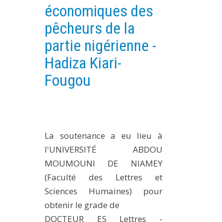
économiques des
PLATEFORMES EXPÉRIMENTALES
pêcheurs de la
IMPLANTATIONS GÉOGRAPHIQUES
partie nigérienne -
PROJETS EN COURS
Hadiza Kiari-
PROJETS TERMINÉS
Fougou
NOS RÉSEAUX SCIENTIFIQUES ET TECHNIQUES
SÉMINAIRES RÉGULIERS
FORMATION
MASTER
La soutenance a eu lieu à
INGÉNIEUR
l'UNIVERSITÉ ABDOU
FORMATION CONTINUE
MOUMOUNI DE NIAMEY
FORMATION DOCTORALE
(Faculté des Lettres et
THÈSES EN COURS
Sciences Humaines) pour
obtenir le grade de
MOOC
PRODUCTION
DOCTEUR ES Lettres -