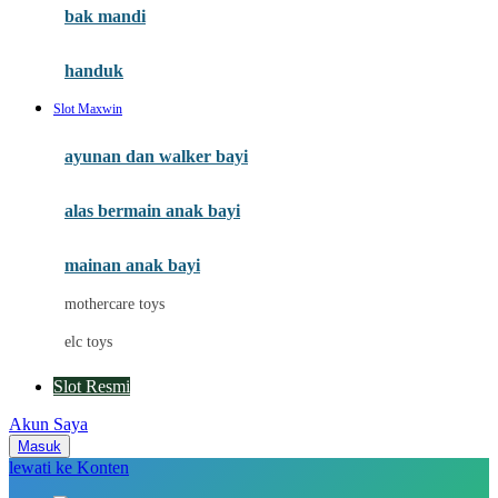
Moby
bak mandi
Momami
handuk
Mothercare
Slot Maxwin
Mustela
ayunan dan walker bayi
My Buddy Tag
My K
alas bermain anak bayi
N
mainan anak bayi
Naif
mothercare toys
Nike
elc toys
Nordic Natural
Slot Resmi
Nuby
Akun Saya
Nuna
Masuk
lewati ke Konten
O