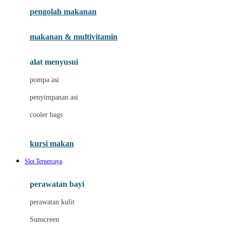
pengolah makanan
Joolz
Jujube
makanan & multivitamin
K
alat menyusui
Kiddycuts
pompa asi
Kumon
penyimpanan asi
L
cooler bags
Leapfrog
kursi makan
Leclerc
Slot Terpercaya
Lee Vierra
Lillebaby
perawatan bayi
Little Bird Told Me
perawatan kulit
Little Miss Janis
Sunscreen