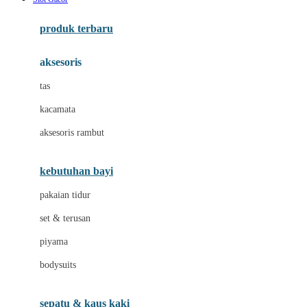
Azetabio
produk terbaru
B
aksesoris
Baabaasheepz
tas
Babiators
kacamata
Baby Dove
aksesoris rambut
Baby Jogger
Baby Rovega
kebutuhan bayi
Babybee
pakaian tidur
Banana Boat
set & terusan
Banz
piyama
Barbie
bodysuits
Beaba
Beauty Barn
sepatu & kaus kaki