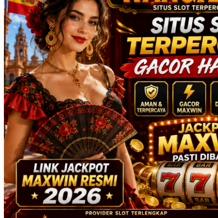
Xootz
Y
Yamatoya
Z
Zaxy
Zoggs
0-9
4Moms
59S