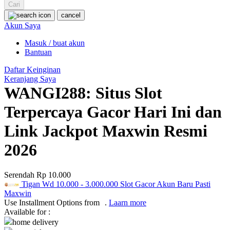
Squishmallows
Cari
cancel
Starbooks
Akun Saya
Stick-O
Masuk / buat akun
Bantuan
Stokke
Daftar Keinginan
Sudocrem
Keranjang Saya
WANGI288: Situs Slot
Sumimo
Sunnylife
Terpercaya Gacor Hari Ini dan
Sun-Staches
Link Jackpot Maxwin Resmi
Swimava
2026
T
Serendah
Rp 10.000
Tommee Tippee
Tigan Wd
10.000
-
3.000.000
Slot Gacor Akun Baru Pasti
Maxwin
Trunki
Use Installment Options from
.
Laarn more
Available for :
Tutti Bambini
home delivery