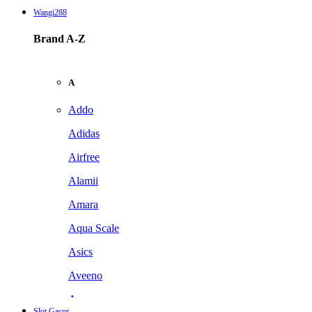
Wangi288
Brand A-Z
A
Addo
Adidas
Airfree
Alamii
Amara
Aqua Scale
Asics
Aveeno
Awan
Slot Gacor