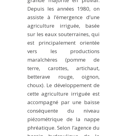
grande majorité en pluvial.
MÉTHODES ET OUTILS
Depuis les années 1980, on
assiste à l’émergence d’une
LOGICIELS
agriculture irriguée, basée
PUBLICATIONS SUR HAL
sur les eaux souterraines, qui
HDR
est principalement orientée
THÈSES
vers les productions
WORKING PAPERS
maraîchères (pomme de
terre, carottes, artichaut,
NOTES THÉMATIQUES
betterave rouge, oignon,
NOS TRAVAUX EN VIDÉO
choux). Le développement de
cette agriculture irriguée est
accompagné par une baisse
conséquente du niveau
piézométrique de la nappe
phréatique. Selon l’agence du