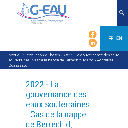
ACCUEIL
UMR G-EAU
FR
EN
PRÉSENTATION
ACTUALITÉS
Accueil
/
Production
/
Thèses
/
2022 - La gouvernance des eaux
souterraines : Cas de la nappe de Berrechid, Maroc - Romaïssa
AGENDA
Ouassissou
CALENDRIER DES ÉVÈNEMENTS
ORGANIGRAMME
2022 - La
LISTE DU PERSONNEL
gouvernance des
LES DOMAINES SCIENTIFIQUES
eaux souterraines
LES ÉQUIPES
: Cas de la nappe
RECRUTEMENT
de Berrechid,
RECHERCHE