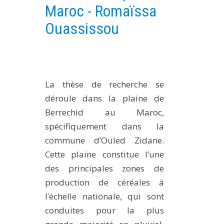
Maroc - Romaïssa
PLATEFORMES EXPÉRIMENTALES
Ouassissou
IMPLANTATIONS GÉOGRAPHIQUES
PROJETS EN COURS
PROJETS TERMINÉS
NOS RÉSEAUX SCIENTIFIQUES ET TECHNIQUES
La thèse de recherche se
SÉMINAIRES RÉGULIERS
déroule dans la plaine de
FORMATION
Berrechid au Maroc,
MASTER
spécifiquement dans la
commune d’Ouled Zidane.
INGÉNIEUR
Cette plaine constitue l’une
FORMATION CONTINUE
des principales zones de
FORMATION DOCTORALE
production de céréales à
THÈSES EN COURS
l’échelle nationale, qui sont
MOOC
conduites pour la plus
PRODUCTION