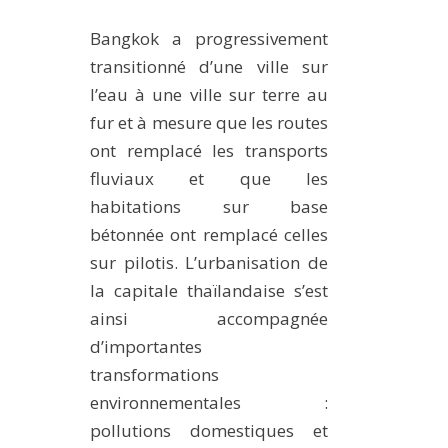
MÉTHODES ET OUTILS
Bangkok a progressivement
LOGICIELS
transitionné d’une ville sur
PUBLICATIONS SUR HAL
l’eau à une ville sur terre au
fur et à mesure que les routes
HDR
ont remplacé les transports
THÈSES
fluviaux et que les
WORKING PAPERS
habitations sur base
NOTES THÉMATIQUES
bétonnée ont remplacé celles
NOS TRAVAUX EN VIDÉO
sur pilotis. L’urbanisation de
la capitale thaïlandaise s’est
ainsi accompagnée
d’importantes
transformations
environnementales :
pollutions domestiques et