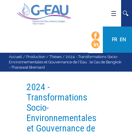
ACCUEIL
UMR G-EAU
FR
EN
PRÉSENTATION
ACTUALITÉS
Accueil
/
Production
/
Thèses
/
2024 - Transformations Socio-
Environnementales et Gouvernance de l'Eau : le Cas de Bangkok
AGENDA
- Thanawat Bremard
CALENDRIER DES ÉVÈNEMENTS
ORGANIGRAMME
2024 -
LISTE DU PERSONNEL
Transformations
LES DOMAINES SCIENTIFIQUES
Socio-
LES ÉQUIPES
Environnementales
RECRUTEMENT
et Gouvernance de
RECHERCHE