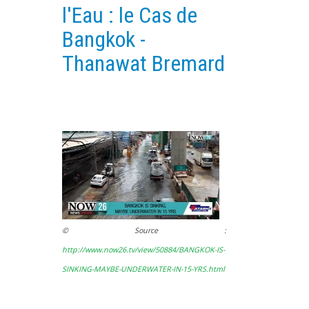
l'Eau : le Cas de
PLATEFORMES EXPÉRIMENTALES
Bangkok -
IMPLANTATIONS GÉOGRAPHIQUES
Thanawat Bremard
PROJETS EN COURS
PROJETS TERMINÉS
NOS RÉSEAUX SCIENTIFIQUES ET TECHNIQUES
SÉMINAIRES RÉGULIERS
FORMATION
MASTER
INGÉNIEUR
FORMATION CONTINUE
© Source :
FORMATION DOCTORALE
http://www.now26.tv/view/50884/BANGKOK-IS-
THÈSES EN COURS
SINKING-MAYBE-UNDERWATER-IN-15-YRS.html
MOOC
PRODUCTION