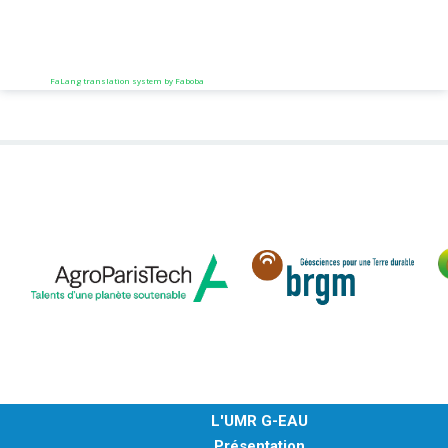
FaLang translation system by Faboba
L'UMR G-EAU
Présentation