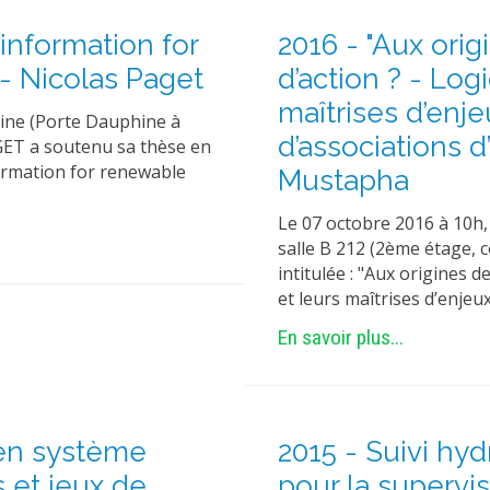
 information for
2016 - "Aux origi
- Nicolas Paget
d’action ? - Log
maîtrises d’en
hine (Porte Dauphine à
d’associations d
AGET a soutenu sa thèse en
formation for renewable
Mustapha
Le 07 octobre 2016 à 10h,
salle B 212 (2ème étage, 
intitulée : "Aux origines de
et leurs maîtrises d’enje
En savoir plus...
 en système
2015 - Suivi hyd
s et jeux de
pour la supervi