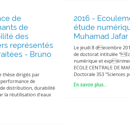
nce de
2016 - Ecouleme
inants de
étude numériqu
ilité des
Muhamad Jafar
rs représentés
Le jeudi 8 decembre 20
traitées - Bruno
de doctorat intitulée "E
numérique et expériment
ECOLE CENTRALE DE MARSE
Doctorale 353 "Sciences 
 thèse dirigés par
la performance de
En savoir plus...
 de distribution, durabilité
la réutilisation d'eaux