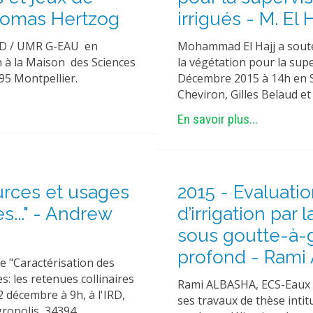
 Thomas Hertzog
irrigués - M. El H
RAD / UMR G-EAU en
Mohammad El Hajj a soutenu
4h à la Maison des Sciences
la végétation pour la supe
95 Montpellier.
Décembre 2015 à 14h en 
Cheviron, Gilles Belaud e
En savoir plus...
ources et usages
2015 - Evaluatio
..." - Andrew
d’irrigation par 
sous goutte-à-g
profond - Rami
e "Caractérisation des
: les retenues collinaires
Rami ALBASHA, ECS-Eaux C
2 décembre à 9h, à l'IRD,
ses travaux de thèse intitu
ropolis, 34394