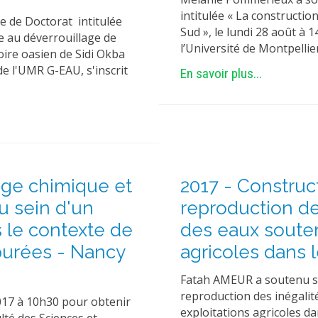
intitulée « La constructio
de Doctorat intitulée
Sud », le lundi 28 août à 1
 au déverrouillage de
l’Université de Montpell
oire oasien de Sidi Okba
de l'UMR G-EAU, s'inscrit
En savoir plus...
age chimique et
2017 - Construct
au sein d'un
reproduction de
s le contexte de
des eaux souter
épurées - Nancy
agricoles dans 
Fatah AMEUR a soutenu sa 
reproduction des inégalit
2017 à 10h30 pour obtenir
exploitations agricoles da