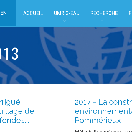
EN
ACCUEIL
UMR G-EAU
RECHERCHE
F
013
rrigué
2017 - La constr
illage de
environnementa
fondes...-
Pommérieux
Mélanie Pommérieux a sou