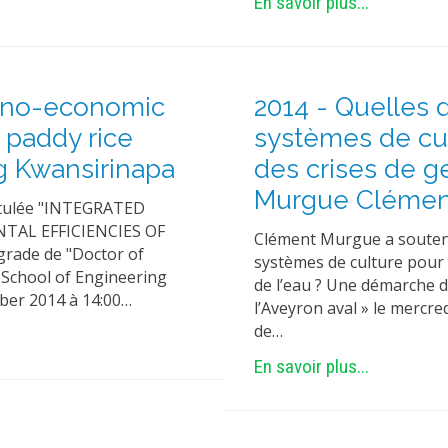
En savoir plus...
echno-economic
2014 - Quelles d
 paddy rice
systèmes de cul
g Kwansirinapa
des crises de ges
Murgue Clémen
itulée "INTEGRATED
AL EFFICIENCIES OF
Clément Murgue a soutenu 
rade de "Doctor of
systèmes de culture pour l
School of Engineering
de l’eau ? Une démarche de
ber 2014 à 14:00…
l’Aveyron aval » le mercre
de…
En savoir plus...