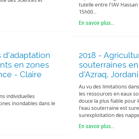
lté des Sciences et
tutelle entre l'IAV Hassan
15h00…
En savoir plus...
s d'adaptation
2018 - Agricultu
ents en zones
souterraines en 
ce - Claire
d'Azraq, Jordan
Au vu des limitations dans 
les ressources en eaux s
ns individuelles
douce la plus fiable pour
zones inondables dans le
l'eau souterraine est su
surexploitation des napp
En savoir plus...