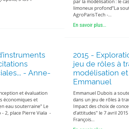
par la modélisation : le c
limoneux profond"La soute
AgroParisTech -…
En savoir plus...
d’instruments
2015 - Explorat
itations
jeu de rôles à 
les... - Anne-
modélisation et 
Emmanuel
nception et évaluation
Emmanuel Dubois a soutenu
ons économiques et
dans un jeu de rôles à tr
 en eau souterraine" Le
Impact des choix de conc
 2, place Pierre Viala -
d’attitudes" le 7 avril 2
François…