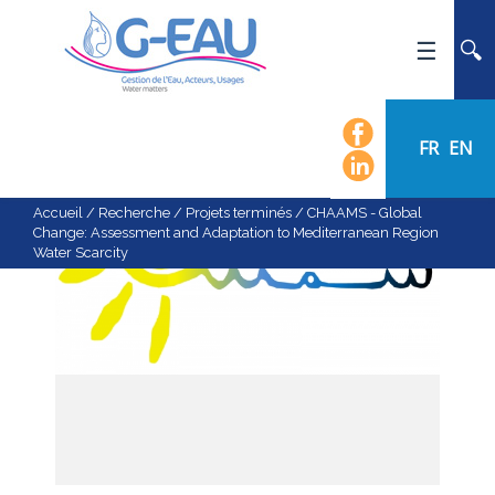
ACCUEIL
UMR G-EAU
FR
EN
PRÉSENTATION
ACTUALITÉS
Accueil
/
Recherche
/
Projets terminés
/
CHAAMS - Global
Change: Assessment and Adaptation to Mediterranean Region
AGENDA
Water Scarcity
CALENDRIER DES ÉVÈNEMENTS
ORGANIGRAMME
LISTE DU PERSONNEL
LES DOMAINES SCIENTIFIQUES
LES ÉQUIPES
RECRUTEMENT
RECHERCHE