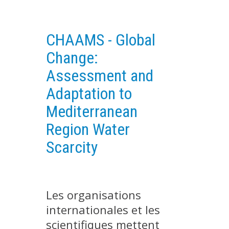
PLATEFORMES EXPÉRIMENTALES
IMPLANTATIONS GÉOGRAPHIQUES
CHAAMS - Global
PROJETS EN COURS
Change:
PROJETS TERMINÉS
Assessment and
NOS RÉSEAUX SCIENTIFIQUES ET TECHNIQUES
Adaptation to
SÉMINAIRES RÉGULIERS
Mediterranean
FORMATION
Region Water
MASTER
Scarcity
INGÉNIEUR
FORMATION CONTINUE
FORMATION DOCTORALE
Les organisations
THÈSES EN COURS
internationales et les
MOOC
scientifiques mettent
PRODUCTION