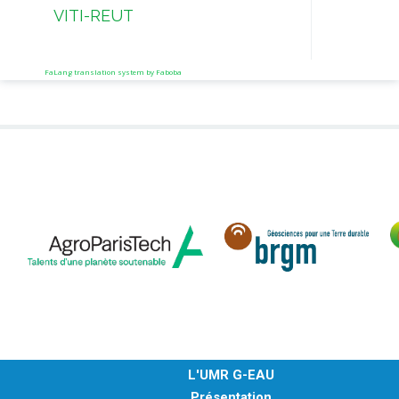
VITI-REUT
IDES
Dév
Soci
FaLang translation system by Faboba
Oasi
L'UMR G-EAU
Présentation