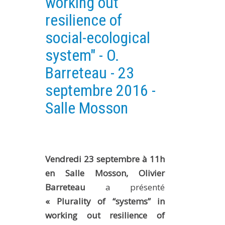
working out
PLATEFORMES EXPÉRIMENTALES
resilience of
IMPLANTATIONS GÉOGRAPHIQUES
social-ecological
PROJETS EN COURS
system" - O.
PROJETS TERMINÉS
Barreteau - 23
NOS RÉSEAUX SCIENTIFIQUES ET TECHNIQUES
septembre 2016 -
SÉMINAIRES RÉGULIERS
Salle Mosson
FORMATION
MASTER
INGÉNIEUR
FORMATION CONTINUE
Vendredi 23 septembre à 11h
en Salle Mosson, Olivier
FORMATION DOCTORALE
Barreteau
a présenté
THÈSES EN COURS
« Plurality of “systems” in
MOOC
working out resilience of
PRODUCTION