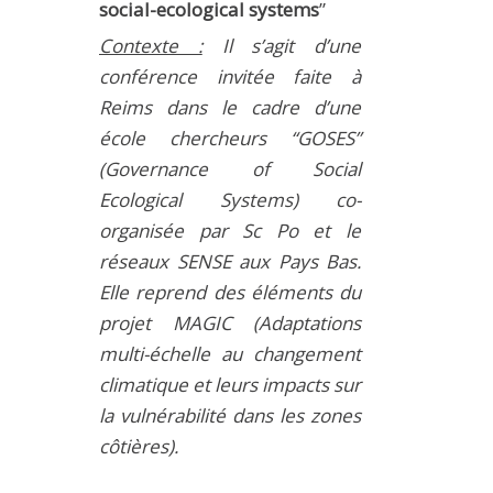
social-ecological systems
”
MÉTHODES ET OUTILS
Contexte :
Il s’agit d’une
LOGICIELS
conférence invitée faite à
PUBLICATIONS SUR HAL
Reims dans le cadre d’une
HDR
école chercheurs “GOSES”
(Governance of Social
THÈSES
Ecological Systems) co-
WORKING PAPERS
organisée par Sc Po et le
NOTES THÉMATIQUES
réseaux SENSE aux Pays Bas.
NOS TRAVAUX EN VIDÉO
Elle reprend des éléments du
projet MAGIC (Adaptations
multi-échelle au changement
climatique et leurs impacts sur
la vulnérabilité dans les zones
côtières).