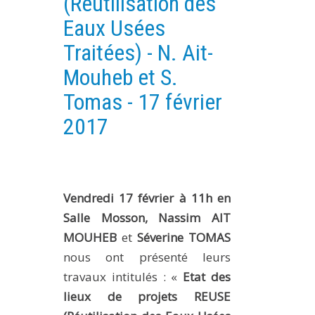
(Réutilisation des
PLATEFORMES EXPÉRIMENTALES
Eaux Usées
IMPLANTATIONS GÉOGRAPHIQUES
Traitées) - N. Ait-
PROJETS EN COURS
Mouheb et S.
PROJETS TERMINÉS
Tomas - 17 février
NOS RÉSEAUX SCIENTIFIQUES ET TECHNIQUES
2017
SÉMINAIRES RÉGULIERS
FORMATION
MASTER
Vendredi 17 février à 11h en
INGÉNIEUR
Salle Mosson,
Nassim AIT
FORMATION CONTINUE
MOUHEB
et
Séverine TOMAS
FORMATION DOCTORALE
nous ont présenté leurs
THÈSES EN COURS
travaux intitulés : «
Etat des
MOOC
lieux de projets REUSE
PRODUCTION