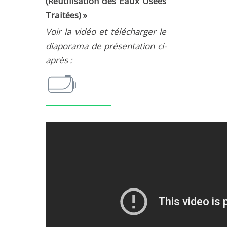
(Réutilisation des Eaux Usées
MÉTHODES ET OUTILS
Traitées) »
LOGICIELS
Voir la vidéo
et télécharger le
diaporama de présentation ci-
PUBLICATIONS SUR HAL
après :
HDR
THÈSES
WORKING PAPERS
NOTES THÉMATIQUES
NOS TRAVAUX EN VIDÉO