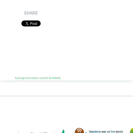
SHARE
FaLang translation system by Faboba