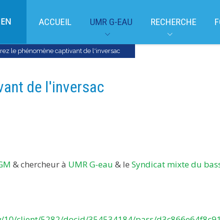
EN
ACCUEIL
UMR G-EAU
RECHERCHE
F
ez le phénomène captivant de l'inversac
ant de l'inversac
GM
& chercheur à
UMR G-eau
& le
Syndicat mixte du bas
-/v/10/client/5282/docid/354534184/pass/d3c866e64f8