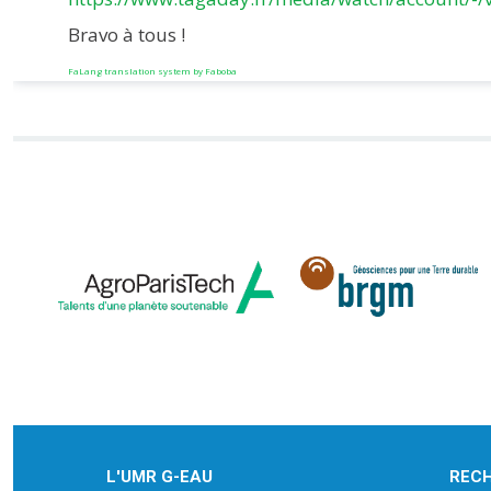
Bravo à tous !
FaLang translation system by Faboba
L'UMR G-EAU
REC