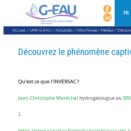
FR
Accueil
/
UMR G-EAU
/
Actualités
/
Infos Presse / Médias
/
Découvr
Découvrez le phénomène captiv
Qu'est ce que l'INVERSAC ?
Jean-Christophe Maréchal
hydrogéologue au
BR
⤵
https://www.tagaday.fr/media/watch/account/