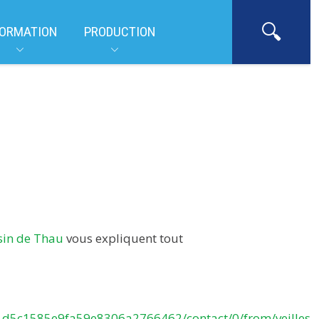
ORMATION
PRODUCTION
sin de Thau
vous expliquent tout
c91d5c1585e9fa59e8306a2766462/contact/0/from/veill