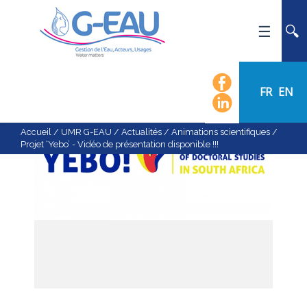
ACCUEIL
UMR G-EAU
FR
EN
PRÉSENTATION
ACTUALITÉS
Accueil
/
UMR G-EAU
/
Actualités
/
Animations scientifiques
/
Projet ‘Yebo’ - Vidéo de présentation disponible !!!
AGENDA
CALENDRIER DES ÉVÈNEMENTS
ORGANIGRAMME
LISTE DU PERSONNEL
LES DOMAINES SCIENTIFIQUES
LES ÉQUIPES
RECRUTEMENT
RECHERCHE