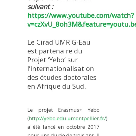
suivant :
MÉTHODES ET OUTILS
https://www.youtube.com/watch?
LOGICIELS
v=czXvU_8oh3M&feature=youtu.b
PUBLICATIONS SUR HAL
HDR
Le Cirad UMR G-Eau
THÈSES
est partenaire du
Projet ‘Yebo’ sur
WORKING PAPERS
l’internationalisation
NOTES THÉMATIQUES
des études doctorales
NOS TRAVAUX EN VIDÉO
en Afrique du Sud.
Le projet Erasmus+ Yebo
(
http://yebo.edu.umontpellier.fr/
)
a été lancé en octobre 2017
pour une durée de trois ans. Il