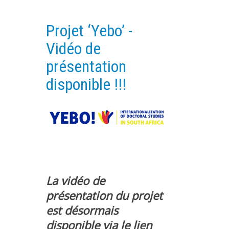
PLATEFORMES EXPÉRIMENTALES
Projet ‘Yebo’ -
IMPLANTATIONS GÉOGRAPHIQUES
Vidéo de
PROJETS EN COURS
présentation
PROJETS TERMINÉS
disponible !!!
NOS RÉSEAUX SCIENTIFIQUES ET TECHNIQUES
SÉMINAIRES RÉGULIERS
FORMATION
MASTER
INGÉNIEUR
FORMATION CONTINUE
La vidéo de
FORMATION DOCTORALE
présentation du projet
THÈSES EN COURS
est désormais
MOOC
disponible via le lien
PRODUCTION