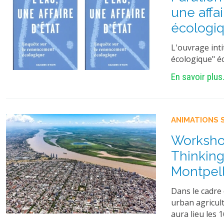
une affa
écologi
L'ouvrage inti
écologique" éc
En savoir plus.
ANIMATIONS 
Workshop
Thinking
Montpell
Dans le cadre
urban agricul
aura lieu les 