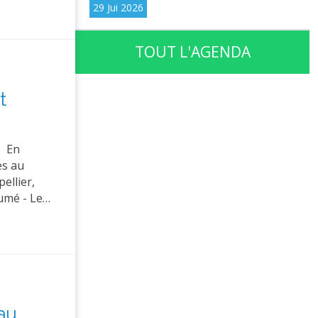
29 Jui 2026
TOUT L'AGENDA
t
. En
es au
ellier,
sumé - Le…
au,