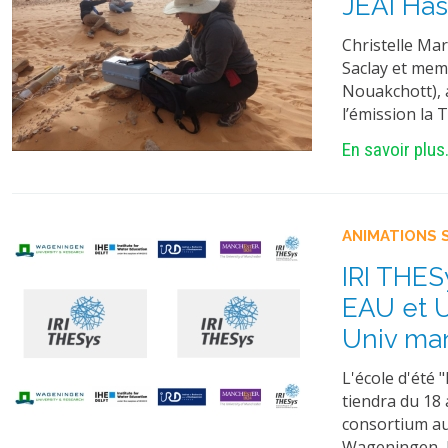
JEAI Has
Christelle Mar
Saclay et mem
Nouakchott), 
l’émission la 
En savoir plus.
ANIMATIONS 
IRI THES
EAU et U
Univ ma
L'école d'été
tiendra du 18 
consortium au
Wageningen, U