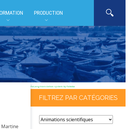
ORMATION
PRODUCTION
FaLang translation system by Faboba
FILTREZ PAR CATÉGORIES
: Martine