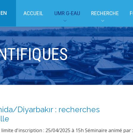
EN
ACCUEIL
UMR G-EAU
RECHERCHE
F
NTIFIQUES
mida/Diyarbakır : recherches
lle
limite d'inscription : 25/04/2025 à 15h Séminaire animé par 