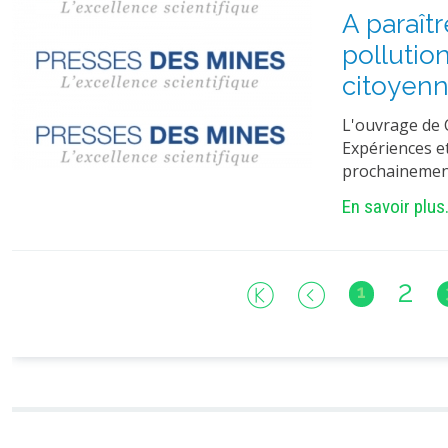
A paraîtr
pollutio
citoyenn
L'ouvrage de C
Expériences e
prochainemen
En savoir plus.
2
1