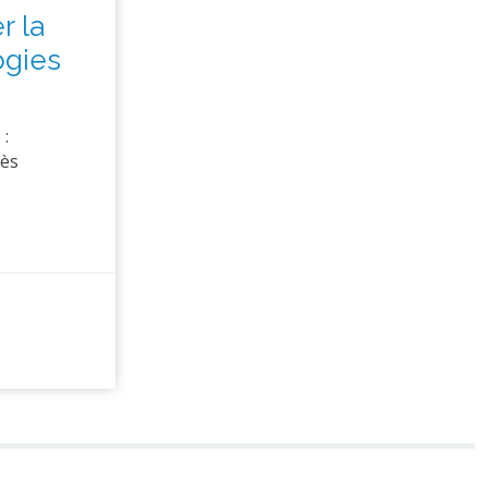
r la
ogies
 :
rès