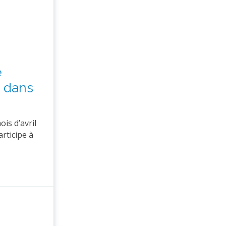
e
s dans
is d’avril
rticipe à