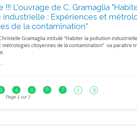
e !!! L'ouvrage de C. Gramaglia "Habite
n industrielle : Expériences et métrol
es de la contamination"
hristelle Gramaglia intitulé "Habiter la pollution industrielle
t métrologies citoyennes de la contamination" va paraître t
t.
..
3
4
5
6
7
Page 2 sur 7