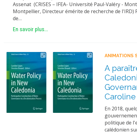
Assenat (CRISES – IFEA- Université Paul-Valéry - Mont
Montpellier, Directeur émérite de recherche de l'IRD)
de…
En savoir plus...
ANIMATIONS 
A paraît
Caledoni
Governan
Caroline
En 2018, quel
gouvernement 
politique de l
calédonien sur