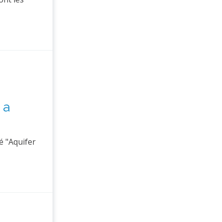
 a
lé "Aquifer