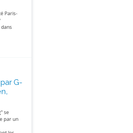
é Paris-
P
r dans
 par G-
n,
" se
ée par un
ont les