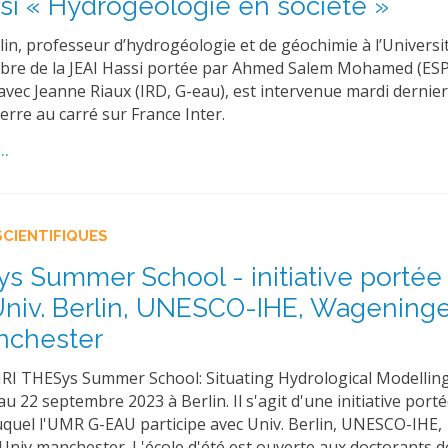
si « Hydrogéologie en société »
lin, professeur d’hydrogéologie et de géochimie à l’Universit
bre de la JEAI Hassi portée par Ahmed Salem Mohamed (ES
avec Jeanne Riaux (IRD, G-eau), est intervenue mardi dernie
Terre au carré sur France Inter.
..
SCIENTIFIQUES
ys Summer School - initiative portée
niv. Berlin, UNESCO-IHE, Wageninge
nchester
 "IRI THESys Summer School: Situating Hydrological Modelling
au 22 septembre 2023 à Berlin. Il s'agit d'une initiative port
quel l'UMR G-EAU participe avec Univ. Berlin, UNESCO-IHE,
niv manchester. L'école d'été est ouverte aux doctorants d