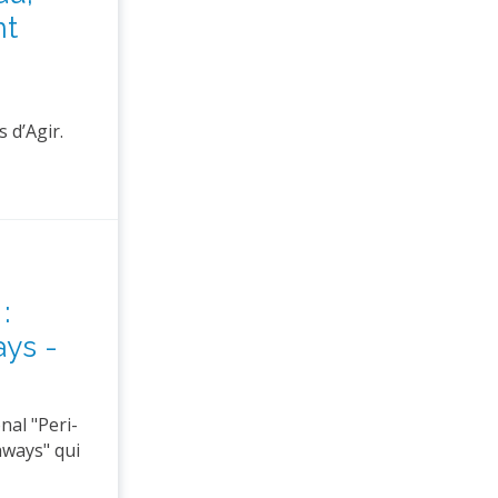
nt
 d’Agir.
:
ays -
nal "Peri-
hways" qui