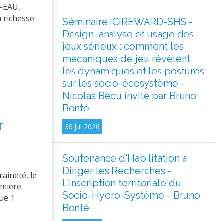
G-EAU,
a richesse
Séminaire ICIREWARD-SHS -
Design, analyse et usage des
jeux sérieux : comment les
mécaniques de jeu révèlent
les dynamiques et les postures
sur les socio-écosystème -
Nicolas Bécu invité par Bruno
Bonté
r
30 Jui 2026
Soutenance d'Habilitation à
Diriger les Recherches -
aineté, le
L'inscription territoriale du
emière
Socio-Hydro-Système - Bruno
qué 1
Bonté