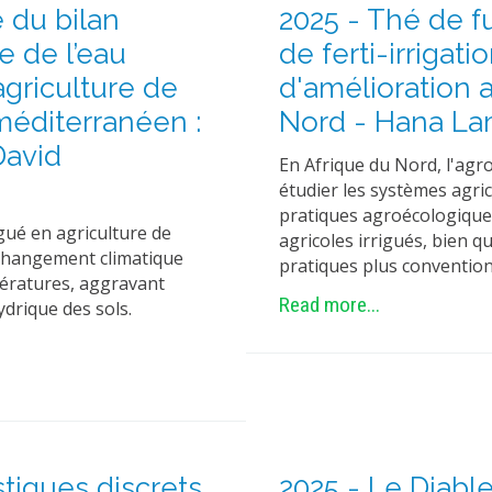
 du bilan
2025 - Thé de fu
e de l’eau
de ferti-irrigat
’agriculture de
d'amélioration a
méditerranéen :
Nord - Hana L
David
En Afrique du Nord, l'agro
étudier les systèmes agric
pratiques agroécologique
gué en agriculture de
agricoles irrigués, bien 
 changement climatique
pratiques plus convention
pératures, aggravant
Read more...
ydrique des sols.
tiques discrets
2025 - Le Diabl