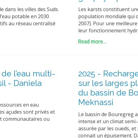
e dans les villes des Suds.
Les karsts constituent un
 l’eau potable en 2030
population mondiale qui d
tifs au réseau centralisé
2007). Pour une meilleure 
leur fonctionnement hydr
Read more...
de l’eau multi-
2025 - Recharge 
il - Daniela
sur les larges p
du bassin de Bo
Meknassi
ressources en eau
des açudes sont privés et
Le bassin de Bouregreg au
ent communautaires ou
intense et un climat semi-a
assurée par les oueds, et
connait un épuisement. Da