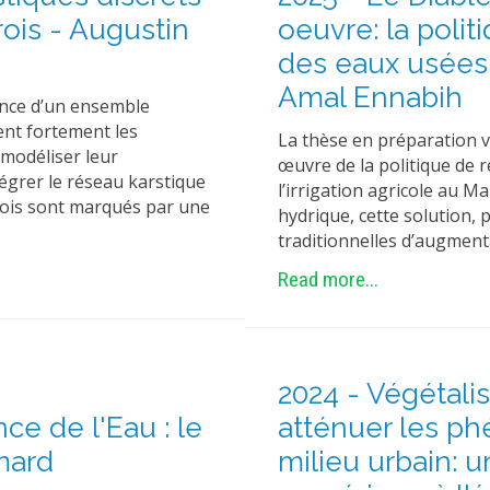
rois - Augustin
oeuvre: la politi
des eaux usées 
Amal Ennabih
ence d’un ensemble
ent fortement les
La thèse en préparation v
 modéliser leur
œuvre de la politique de r
égrer le réseau karstique
l’irrigation agricole au M
rrois sont marqués par une
hydrique, cette solution,
traditionnelles d’augmen
Read more...
2024 - Végétalis
e de l'Eau : le
atténuer les p
mard
milieu urbain: 