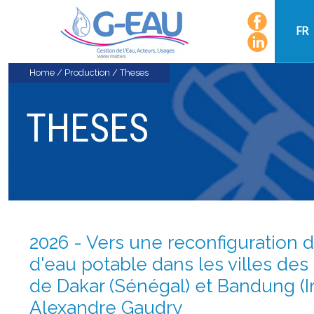
FR
Home
/
Production
/
Theses
THESES
2026 - Vers une reconfiguration 
d'eau potable dans les villes des
de Dakar (Sénégal) et Bandung (I
Alexandre Gaudry