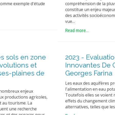
is comme exemple d'étude
compréhension de la pluvi
constitue un enjeu majeu
des activités socioéconom
vue…
Read more...
es sols en zone
2023 - Evaluat
volutions et
Innovantes De G
sses-plaines de
Georges Farina
Les eaux des aquifères pr
l'alimentation en eau pot
 nombreux enjeux
Toutefois elles se voient
aux productions agricoles,
effets du changement clim
t au tourisme. La
alternatives, telles que le
quent une recherche
rces et des espaces pour…