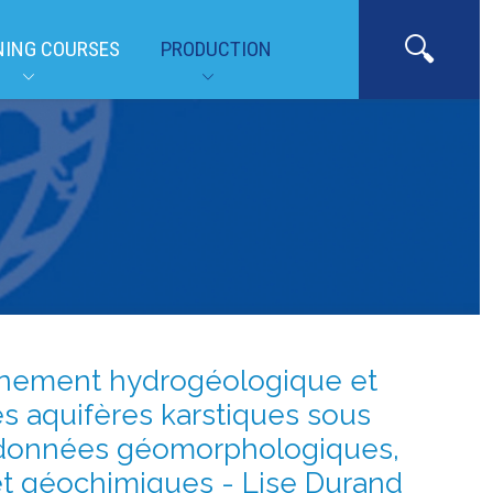
NING COURSES
PRODUCTION
nnement hydrogéologique et
s aquifères karstiques sous
 données géomorphologiques,
t géochimiques - Lise Durand