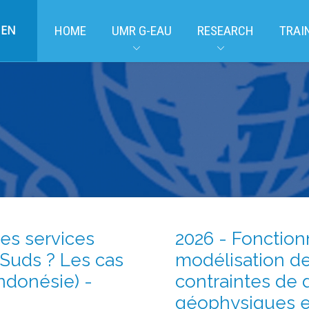
EN
HOME
UMR G-EAU
RESEARCH
TRAI
des services
2026 - Fonctio
 Suds ? Les cas
modélisation de
ndonésie) -
contraintes de
géophysiques e