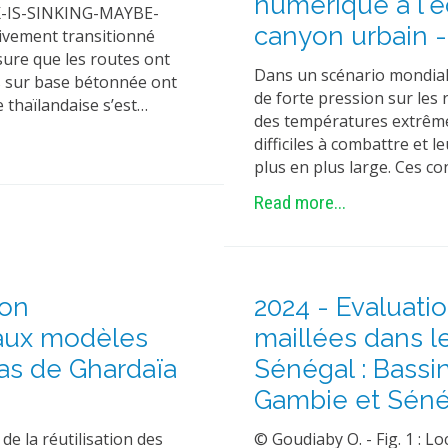
numérique à l'é
K-IS-SINKING-MAYBE-
canyon urbain -
ement transitionné
esure que les routes ont
Dans un scénario mondial
ns sur base bétonnée ont
de forte pression sur les
e thaïlandaise s’est…
des températures extrême
difficiles à combattre et 
plus en plus large. Ces c
Read more...
non
2024 - Evaluatio
aux modèles
maillées dans l
Cas de Ghardaïa
Sénégal : Bassi
Gambie et Séné
de la réutilisation des
© Goudiaby O. - Fig. 1 : 