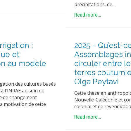
précipitations, de…
Read more...
rigation :
2025 - Qu’est-c
ue et
Assemblages ins
ion au modèle
circuler entre le
terres coutumi
Olga Peytavi
rigation des cultures basés
à l'INRAE au sein du
Cette thèse en anthropolog
te de changement
Nouvelle-Calédonie et co
a motivation de cette
colonial et de revendicat
Read more...