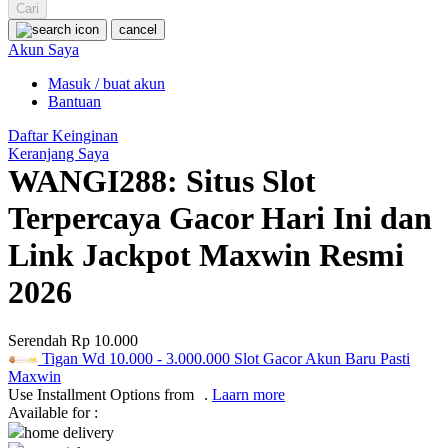
Squishmallows
Cari
cancel
Starbooks
Akun Saya
Stick-O
Masuk / buat akun
Bantuan
Stokke
Daftar Keinginan
Sudocrem
Keranjang Saya
WANGI288: Situs Slot
Sumimo
Sunnylife
Terpercaya Gacor Hari Ini dan
Sun-Staches
Link Jackpot Maxwin Resmi
Swimava
2026
T
Serendah
Rp 10.000
Tommee Tippee
Tigan Wd
10.000
-
3.000.000
Slot Gacor Akun Baru Pasti
Maxwin
Trunki
Use Installment Options from
.
Laarn more
Available for :
Tutti Bambini
home delivery