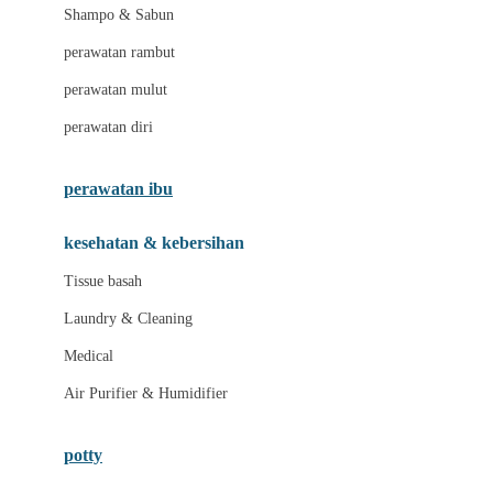
London Taxi
Shampo & Sabun
Love To Dream
perawatan rambut
perawatan mulut
M
perawatan diri
Magformers
Mama's Choice
perawatan ibu
Mamas&Papas
kesehatan & kebersihan
Mamaway
Tissue basah
Maxi Cosi
Laundry & Cleaning
Megabloks
Medical
Micro
Air Purifier & Humidifier
MiDeer
Mimi & Lula
potty
Mini Monkey