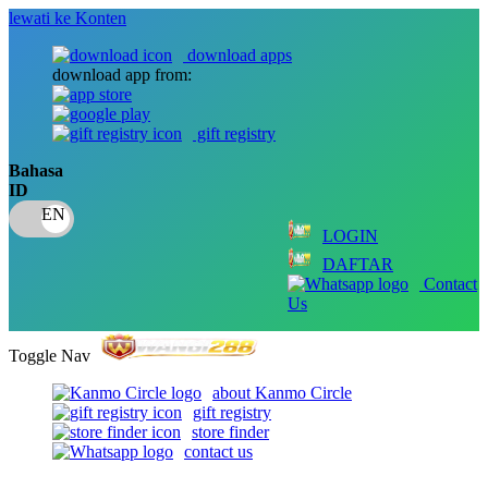
lewati ke Konten
download apps
download app from:
gift registry
Bahasa
ID
LOGIN
DAFTAR
Contact
Us
Toggle Nav
about Kanmo Circle
gift registry
store finder
contact us