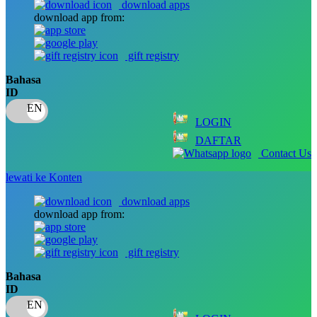
download apps
download app from:
Oh Ma Grain
Okiedog
gift registry
P
Bahasa
ID
Peachy
LOGIN
Phil & Ted's
DAFTAR
Philips Avent
Contact Us
Pigeon
lewati ke Konten
Playgro
download apps
download app from:
Poled Global
Ponycycle
gift registry
Puma
Bahasa
ID
Pureats