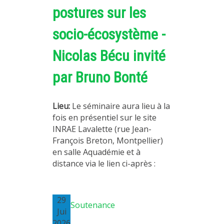
postures sur les
MÉTHODES ET OUTILS
LOGICIELS
socio-écosystème -
PUBLICATIONS SUR HAL
Nicolas Bécu invité
HDR
par Bruno Bonté
THÈSES
WORKING PAPERS
Lieu:
Le séminaire aura lieu à la
NOTES THÉMATIQUES
fois en présentiel sur le site
INRAE Lavalette (rue Jean-
NOS TRAVAUX EN VIDÉO
François Breton, Montpellier)
en salle Aquadémie et à
distance via le lien ci-après :
29
Soutenance
Jui
2026