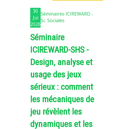
PLATEFORMES EXPÉRIMENTALES
30
Séminaires ICIREWARD -
IMPLANTATIONS GÉOGRAPHIQUES
Jui
Sc. Sociales
2026
PROJETS EN COURS
Séminaire
PROJETS TERMINÉS
NOS RÉSEAUX SCIENTIFIQUES ET TECHNIQUES
ICIREWARD-SHS -
SÉMINAIRES RÉGULIERS
Design, analyse et
FORMATION
MASTER
usage des jeux
INGÉNIEUR
sérieux : comment
FORMATION CONTINUE
les mécaniques de
FORMATION DOCTORALE
jeu révèlent les
THÈSES EN COURS
MOOC
dynamiques et les
PRODUCTION