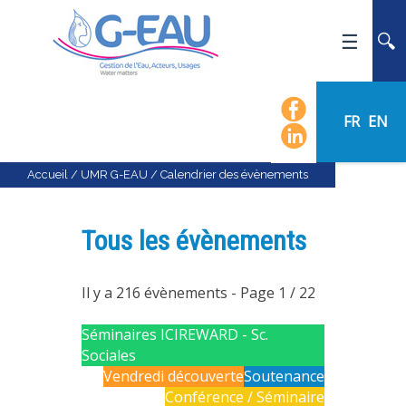
ACCUEIL
UMR G-EAU
FR
EN
PRÉSENTATION
ACTUALITÉS
Accueil
/
UMR G-EAU
/
Calendrier des évènements
AGENDA
CALENDRIER DES ÉVÈNEMENTS
Tous les évènements
ORGANIGRAMME
LISTE DU PERSONNEL
Il y a 216 évènements
- Page 1 / 22
LES DOMAINES SCIENTIFIQUES
Séminaires ICIREWARD - Sc.
LES ÉQUIPES
Sociales
Vendredi découverte
Soutenance
RECRUTEMENT
Conférence / Séminaire
RECHERCHE