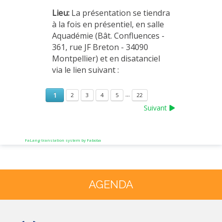
Lieu:
La présentation se tiendra
à la fois en présentiel, en salle
Aquadémie (Bât. Confluences -
361, rue JF Breton - 34090
Montpellier) et en disatanciel
via le lien suivant :
...
1
2
3
4
5
22
Suivant
FaLang translation system by Faboba
Année
Mois
Année
Mois
précédente
précédent
suivante
suivant
AGENDA