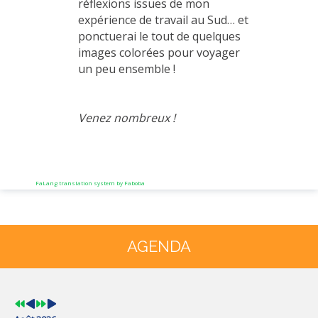
réflexions issues de mon
expérience de travail au Sud… et
ponctuerai le tout de quelques
images colorées pour voyager
un peu ensemble !
Venez nombreux !
FaLang translation system by Faboba
Année
Mois
Année
Mois
précédente
précédent
suivante
suivant
AGENDA