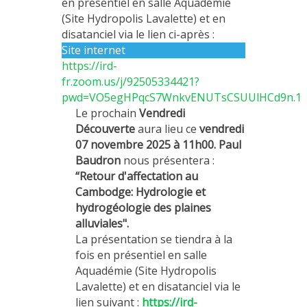
en présentiel en salle Aquadémie
MÉTHODES ET OUTILS
(Site Hydropolis Lavalette) et en
disatanciel via le lien ci-après :
LOGICIELS
Site internet
PUBLICATIONS SUR HAL
https://ird-
fr.zoom.us/j/92505334421?
HDR
pwd=VO5egHPqcS7WnkvENUTsCSUUlHCd9n.1
THÈSES
Le prochain
Vendredi
Découverte
aura lieu ce
vendredi
WORKING PAPERS
07 novembre 2025 à 11h00. Paul
NOTES THÉMATIQUES
Baudron
nous présentera :
“Retour d'affectation au
NOS TRAVAUX EN VIDÉO
Cambodge: Hydrologie et
hydrogéologie des plaines
alluviales".
La présentation se tiendra à la
fois en présentiel en salle
Aquadémie (Site Hydropolis
Lavalette) et en disatanciel via le
lien suivant :
https://ird-