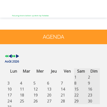
FaLang translation system by Faboba
Année
Mois
Année
Mois
précédente
précédent
suivante
suivant
AGENDA
Août 2026
Lun
Mar
Mer
Jeu
Ven
Sam
Dim
1
2
3
4
5
6
7
8
9
10
11
12
13
14
15
16
17
18
19
20
21
22
23
24
25
26
27
28
29
30
31