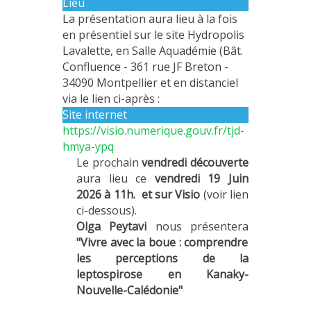
Lieu
MÉTHODES ET OUTILS
La présentation aura lieu à la fois
en présentiel sur le site Hydropolis
LOGICIELS
Lavalette, en Salle Aquadémie (Bât.
PUBLICATIONS SUR HAL
Confluence - 361 rue JF Breton -
34090 Montpellier et en distanciel
HDR
via le lien ci-après :
THÈSES
Site internet
https://visio.numerique.gouv.fr/tjd-
WORKING PAPERS
hmya-ypq
NOTES THÉMATIQUES
Le prochain
vendredi découverte
aura lieu ce
vendredi 19 Juin
NOS TRAVAUX EN VIDÉO
2026 à 11h. et sur Visio
(voir lien
ci-dessous).
Olga Peytavi
nous présentera
"
Vivre avec la boue : comprendre
les perceptions de la
leptospirose en Kanaky-
Nouvelle-Calédonie"