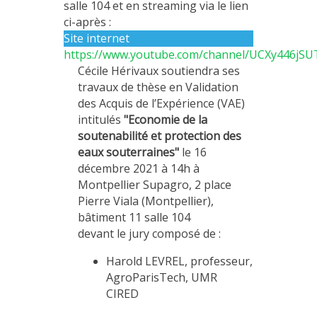
salle 104 et en streaming via le lien
MÉTHODES ET OUTILS
ci-après :
Site internet
LOGICIELS
https://www.youtube.com/channel/UCXy446j
PUBLICATIONS SUR HAL
Cécile Hérivaux soutiendra ses
travaux de thèse en Validation
HDR
des Acquis de l’Expérience (VAE)
THÈSES
intitulés
"Economie de la
soutenabilité et protection des
WORKING PAPERS
eaux souterraines"
le 16
NOTES THÉMATIQUES
décembre 2021 à 14h à
Montpellier Supagro, 2 place
NOS TRAVAUX EN VIDÉO
Pierre Viala (Montpellier),
bâtiment 11 salle 104
devant le jury composé de :
Harold LEVREL, professeur,
AgroParisTech, UMR
CIRED