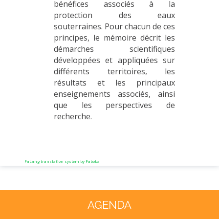
bénéfices associés à la
protection des eaux
souterraines. Pour chacun de ces
principes, le mémoire décrit les
démarches scientifiques
développées et appliquées sur
différents territoires, les
résultats et les principaux
enseignements associés, ainsi
que les perspectives de
recherche.
FaLang translation system by Faboba
Année
Mois
Année
Mois
précédente
précédent
suivante
suivant
AGENDA