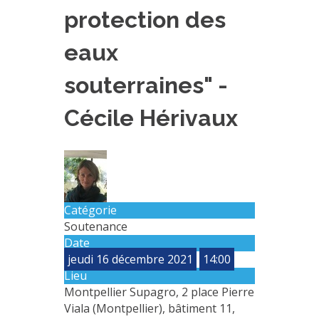
protection des
PLATEFORMES EXPÉRIMENTALES
IMPLANTATIONS GÉOGRAPHIQUES
eaux
PROJETS EN COURS
souterraines" -
PROJETS TERMINÉS
Cécile Hérivaux
NOS RÉSEAUX SCIENTIFIQUES ET TECHNIQUES
SÉMINAIRES RÉGULIERS
FORMATION
MASTER
INGÉNIEUR
Catégorie
FORMATION CONTINUE
Soutenance
Date
FORMATION DOCTORALE
jeudi 16 décembre 2021
14:00
THÈSES EN COURS
Lieu
Montpellier Supagro, 2 place Pierre
MOOC
Viala (Montpellier), bâtiment 11,
PRODUCTION