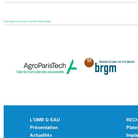
FaLang translation system by Faboba
L'UMR G-EAU
REC
Présentation
Plat
Actualités
Impla