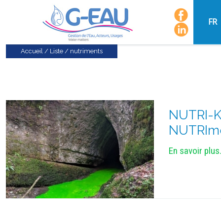
FR
Accueil
/
Liste
/
nutriments
NUTRI-Ka
NUTRImen
En savoir plus.