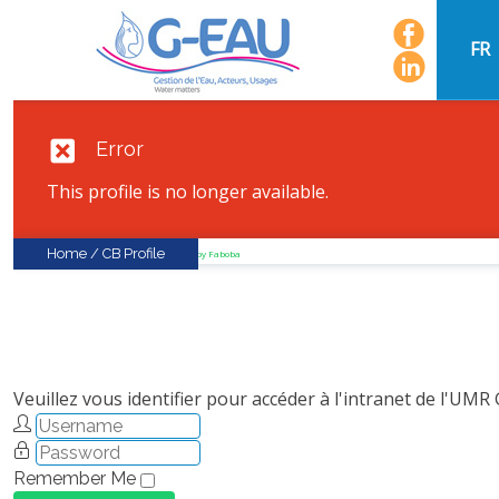
FR
Error
This profile is no longer available.
Home
/
CB Profile
FaLang translation system by Faboba
Veuillez vous identifier pour accéder à l'intranet de l'UMR
Remember Me