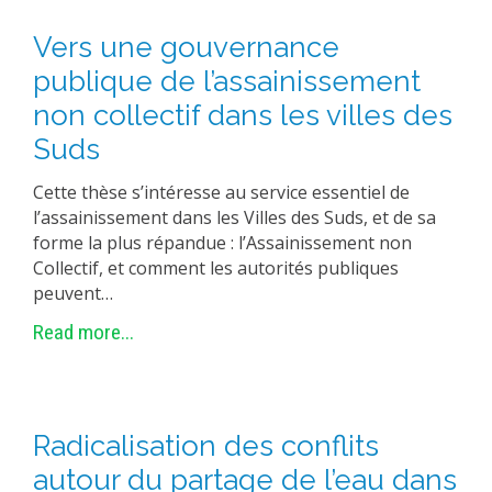
EXPERIMENTAL PLATFORMS
Vers une gouvernance
GEOGRAPHIC LOCATIONS
publique de l’assainissement
CURRENT PROJECTS
non collectif dans les villes des
COMPLETED PROJECTS
Suds
UMR NETWORKS
Cette thèse s’intéresse au service essentiel de
REGULAR SEMINARS
l’assainissement dans les Villes des Suds, et de sa
TRAINING COURSES
forme la plus répandue : l’Assainissement non
Collectif, et comment les autorités publiques
MASTER
peuvent…
ENGINEERING
Read more...
EDUCATION AND TRAINING
DOCTORAL TRAINING
THESES IN PROGRESS
Radicalisation des conflits
MOOC
autour du partage de l’eau dans
PRODUCTION