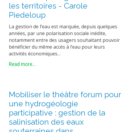
les territoires - Carole
METHODS AND TOOLS
Piedeloup
SOFTWARE
La gestion de l’eau est marquée, depuis quelques
PUBLICATIONS SUR HAL
années, par une polarisation sociale inédite,
HDR
notamment entre des usagers souhaitant pouvoir
bénéficier du même accès à l’eau pour leurs
THESES
activités économiques…
WORKING PAPERS
Read more...
THEMATIC NOTES
FOR THE PUBLIC
Mobiliser le théâtre forum pour
une hydrogéologie
participative : gestion de la
salinisation des eaux
souterraines dans