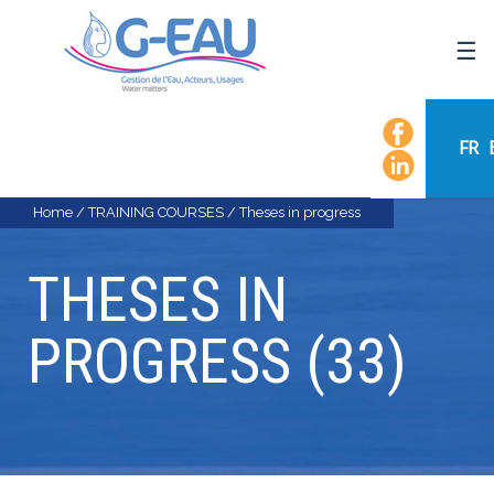
HOME
UMR G-EAU
FR
PRESENTATION
NEWS
Home
/
TRAINING COURSES
/
Theses in progress
EVENTS
THESES IN
CALENDAR OF EVENTS
FLOW CHART
PROGRESS (33)
STAFF
SCIENTIFIC FIELDS
TEAMS
RECRUITMENT
RESEARCH