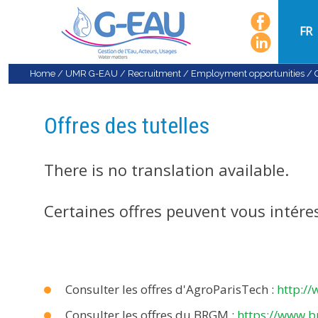
FR
Home
/
UMR G-EAU
/
Recruitment
/
Employment opportunities
/
Offres des tutelles
There is no translation available.
Certaines offres peuvent vous intéres
Consulter les offres d'AgroParisTech :
http://
Consulter les offres du BRGM :
https://www.b