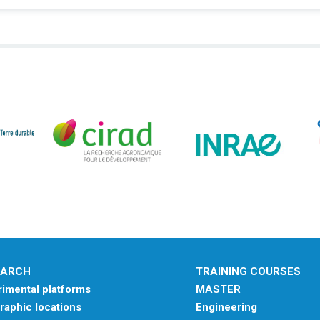
EARCH
TRAINING COURSES
imental platforms
MASTER
aphic locations
Engineering