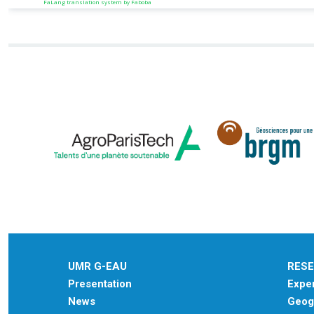
FaLang translation system by Faboba
UMR G-EAU
RES
Presentation
Exper
News
Geogr