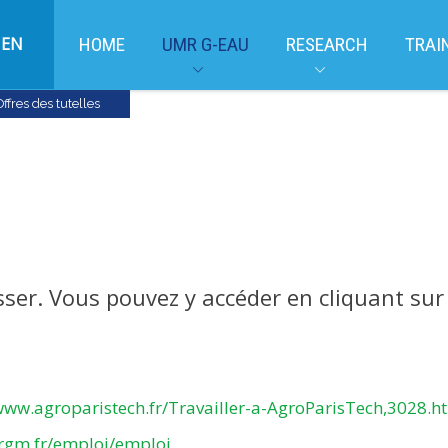
EN
HOME
UMR G-EAU
RESEARCH
TRAI
Offres des tutelles
ser. Vous pouvez y accéder en cliquant sur l
www.agroparistech.fr/Travailler-a-AgroParisTech,3028.h
rgm.fr/emploi/emploi