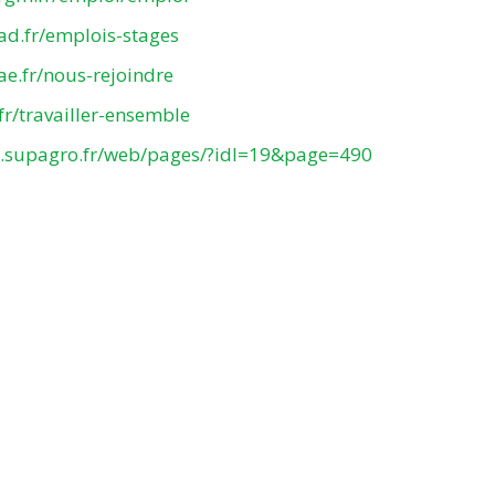
ad.fr/emplois-stages
ae.fr/nous-rejoindre
fr/travailler-ensemble
w.supagro.fr/web/pages/?idl=19&page=490