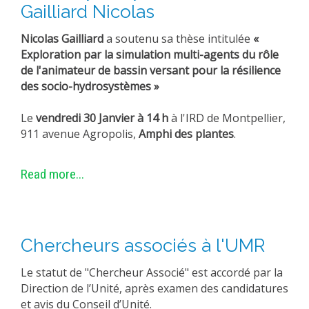
Gailliard Nicolas
METHODS AND TOOLS
Nicolas Gailliard
a soutenu sa thèse intitulée
«
SOFTWARE
Exploration par la simulation multi-agents du rôle
PUBLICATIONS SUR HAL
de l'animateur de bassin versant pour la résilience
des socio-hydrosystèmes »
HDR
THESES
Le
vendredi 30 Janvier à 14 h
à l'IRD de Montpellier,
WORKING PAPERS
911 avenue Agropolis,
Amphi des plantes
.
THEMATIC NOTES
Read more...
FOR THE PUBLIC
Chercheurs associés à l'UMR
Le statut de "Chercheur Associé" est accordé par la
Direction de l’Unité, après examen des candidatures
et avis du Conseil d’Unité.