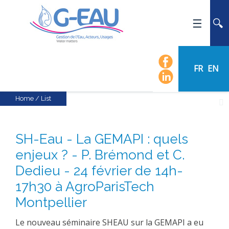
HOME
UMR G-EAU
FR
EN
PRESENTATION
NEWS
Home
/
List
EVENTS
CALENDAR OF EVENTS
SH-Eau - La GEMAPI : quels
FLOW CHART
enjeux ? - P. Brémond et C.
STAFF
Dedieu - 24 février de 14h-
SCIENTIFIC FIELDS
17h30 à AgroParisTech
TEAMS
Montpellier
RECRUITMENT
Le nouveau séminaire SHEAU sur la GEMAPI a eu
RESEARCH