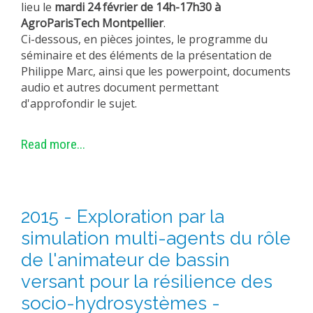
lieu le
mardi 24 février de 14h-17h30 à
EXPERIMENTAL PLATFORMS
AgroParisTech Montpellier
.
Ci-dessous, en pièces jointes, le programme du
GEOGRAPHIC LOCATIONS
séminaire et des éléments de la présentation de
CURRENT PROJECTS
Philippe Marc, ainsi que les powerpoint, documents
audio et autres document permettant
COMPLETED PROJECTS
d'approfondir le sujet.
UMR NETWORKS
REGULAR SEMINARS
Read more...
TRAINING COURSES
MASTER
ENGINEERING
2015 - Exploration par la
EDUCATION AND TRAINING
simulation multi-agents du rôle
DOCTORAL TRAINING
de l'animateur de bassin
THESES IN PROGRESS
versant pour la résilience des
MOOC
socio-hydrosystèmes -
PRODUCTION